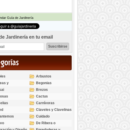
dar Guía de Jardinería
de Jardinería en tu email
egorías
les
Arbustos
eas y
Begonias
odendros
sai
Brezos
bosas
Cactus
elias
Carnívoras
ed
Claveles y Clavelinas
santemos
Cuidado
ivo
De Ribera o
Palustres
ración y Diseño
Enredaderas y