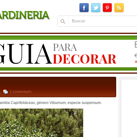
a
,
1 comentario
familia Caprifoliáceas, género Viburnum, especie suspensum.