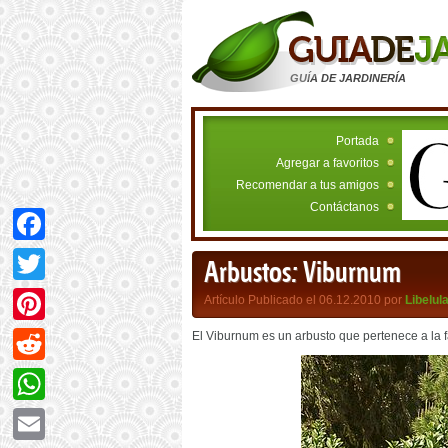
GUÍA DE JARDINERÍA
Portada
Agregar a favoritos
Recomendar a tus amigos
Contáctanos
Facebook
Arbustos: Viburnum
Twitter
Artículo Publicado el 06.12.2010 por
Libelul
Pinterest
El Viburnum es un arbusto que pertenece a la 
Reddit
WhatsApp