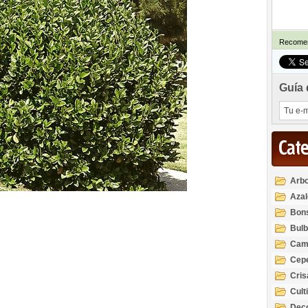
Recomen
Guía 
Cat
Arbo
Azal
Rod
Bon
Bul
Cam
Cep
Cri
Cult
Deco