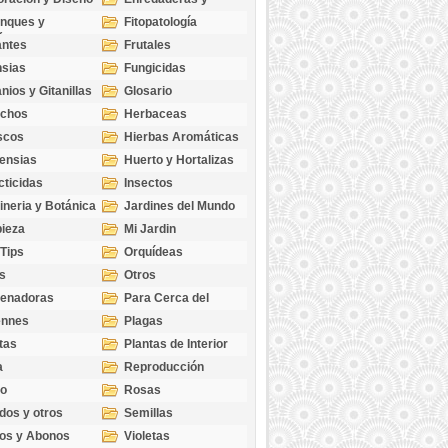
cubresuelos
nques y
Fitopatología
ticas
antes
Frutales
sias
Fungicidas
nios y Gitanillas
Glosario
echos
Herbaceas
scos
Hierbas Aromáticas
ensias
Huerto y Hortalizas
cticidas
Insectos
ineria y Botánica
Jardines del Mundo
ieza
Mi Jardin
 Tips
Orquídeas
s
Otros
genadoras
Para Cerca del
Estanque
ennes
Plagas
tas
Plantas de Interior
a
Reproducción
go
Rosas
dos y otros
Semillas
as
os y Abonos
Violetas