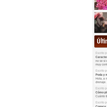
Últ
Escrito 
Caracterí
no se si 
muy cont
Escrito 
Poda y m
Hola, a 
drenaje. 
Escrito 
Cómo pla
Cuánto t
Escrito 
Conoce l