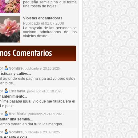
pequeña semialpina que forma
una roseta de hojas...
Violetas encantadoras
Publicado el 02.07.2008
La mayoría de las personas se
vuelvan admiradoras de las
violetas desde...
imos Comentarios
por
Nombre
,
publicado el 20.10.2025
sticas y cultivo...
el autor de este pagina siga activo pero estoy
ento de...
por
Estefania
,
publicado el 03.10.2025
antenimiento...
mí me pasaba igual y lo que me fallaba era el
Le puse...
por
Ana María
,
publicado el 24.09.2025
ntar una semilla...
iempo tardan en dar fruto los mangos.
por
Nombre
,
publicado el 23.09.2025
a Acalifa o cola...