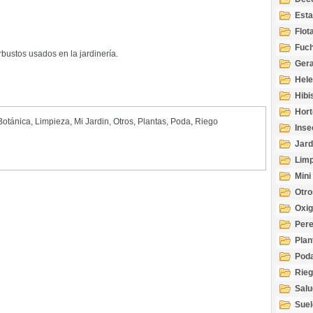
Esta
Acuá
Flot
Fuch
bustos usados en la jardinería.
Gera
Hel
Hibi
Hort
 Botánica
,
Limpieza
,
Mi Jardin
,
Otros
,
Plantas
,
Poda
,
Riego
Inse
Jard
Limp
Mini
Otro
Oxi
Per
Plan
Pod
Rie
Salu
tem
Suel