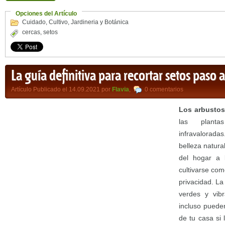
Opciones del Artículo
Cuidado
,
Cultivo
,
Jardineria y Botánica
cercas
,
setos
La guía definitiva para recortar setos paso 
Artículo Publicado el 14.09.2021 por
Flavia
,
0 comentarios
Los arbustos
las plant
infravalorad
belleza natural
del hogar a 
cultivarse co
privacidad. L
verdes y vib
incluso puede
de tu casa si 