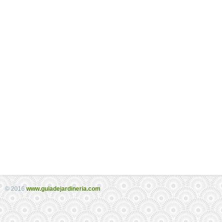
© 2016
www.guiadejardineria.com