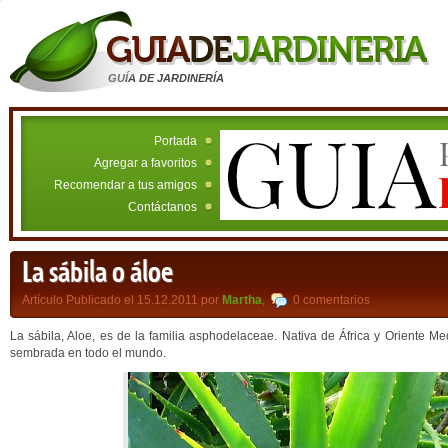
GUÍA DE JARDINERÍA
Portada
Agregar a favoritos
Recomendar a tus amigos
Contáctanos
La sábila o áloe
Artículo Publicado el 15.12.2011 por
Martha
,
0 comentarios
La sábila, Aloe, es de la familia asphodelaceae. Nativa de África y Oriente M
sembrada en todo el mundo.