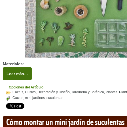
Materiales:
Leer más…
Opciones del Artículo
Cactus
,
Cultivo
,
Decoración y Diseño
,
Jardineria y Botánica
,
Plantas
,
Plant
Cactus
,
mini jardines
,
suculentas
Cómo montar un mini jardín de suculentas