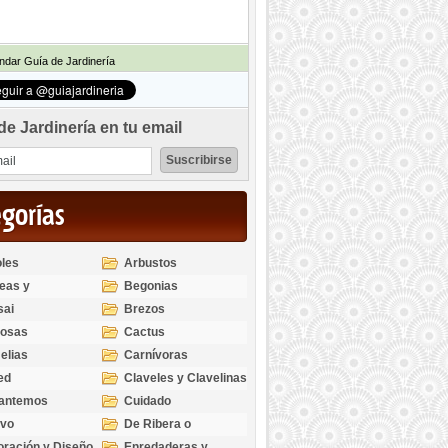
dar Guía de Jardinería
de Jardinería en tu email
egorías
les
Arbustos
eas y
Begonias
odendros
sai
Brezos
bosas
Cactus
elias
Carnívoras
ed
Claveles y Clavelinas
santemos
Cuidado
ivo
De Ribera o
Palustres
ración y Diseño
Enredaderas y