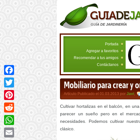
GUÍA DE JARDINERÍA
Portada
Agregar a favoritos
Recomendar a tus amigos
Contáctanos
Facebook
Mobiliario para crear y 
Twitter
Artículo Publicado el 01.03.2013 por
Javi
,
Pinterest
Cultivar hortalizas en el balcón, en u
parecer un sueño pero en el mercad
Reddit
necesidades. Podemos cultivar nuestra
clásico.
WhatsApp