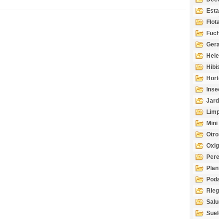
Esta
Acuá
Flot
Fuch
Gera
Hel
Hibi
Hort
Inse
Jard
Limp
Mini
Otro
Oxi
Per
Plan
Pod
Rie
Salu
tem
Suel