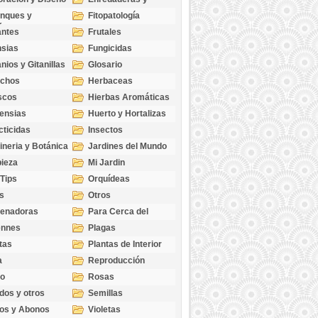
cubresuelos
nques y
Fitopatología
ticas
antes
Frutales
sias
Fungicidas
nios y Gitanillas
Glosario
echos
Herbaceas
scos
Hierbas Aromáticas
ensias
Huerto y Hortalizas
cticidas
Insectos
ineria y Botánica
Jardines del Mundo
ieza
Mi Jardin
 Tips
Orquídeas
s
Otros
genadoras
Para Cerca del
Estanque
ennes
Plagas
tas
Plantas de Interior
a
Reproducción
go
Rosas
dos y otros
Semillas
as
os y Abonos
Violetas