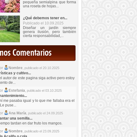
pequeña semialpina que forma
una roseta de hojas...
¿Qué debemos tener en...
Publicado el 10.09.2025
Diseñar un jardín siempre
genera ilusión, pero también
cierta responsabilidad,...
imos Comentarios
por
Nombre
,
publicado el 20.10.2025
sticas y cultivo...
el autor de este pagina siga activo pero estoy
ento de...
por
Estefania
,
publicado el 03.10.2025
antenimiento...
mí me pasaba igual y lo que me fallaba era el
Le puse...
por
Ana María
,
publicado el 24.09.2025
ntar una semilla...
iempo tardan en dar fruto los mangos.
por
Nombre
,
publicado el 23.09.2025
a Acalifa o cola...