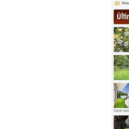
Viva
Últi
hacer que