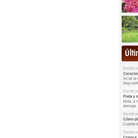
Últ
Escrito 
Caracterí
no se si 
muy cont
Escrito 
Poda y m
Hola, a 
drenaje. 
Escrito 
Cómo pla
Cuánto t
Escrito 
Conoce l