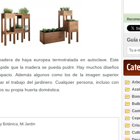
Recomen
Guía 
madera de haya europea termotratada en autoclave. Este
Cat
mpide que la madera se pueda pudrir. Hay muchos diseños
spacio. Además algunos como los de la imagen superior
ar el trabajo del jardinero. Cualquier persona, incluso con
Arbo
llos su propia huerta doméstica.
Azal
Rod
Bon
Bul
Cam
Cep
 y Botánica
,
Mi Jardin
Cri
Cult
Deco