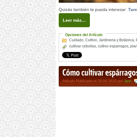
Quizás también te pueda interesar:
Tare
Leer más…
Opciones del Artículo
Cuidado
,
Cultivo
,
Jardineria y Botánica
,
cultivar cebollas
,
cultivo esparragos
,
plan
Cómo cultivar espárrago
Artículo Publicado el 20.04.2015 por
Javi
,