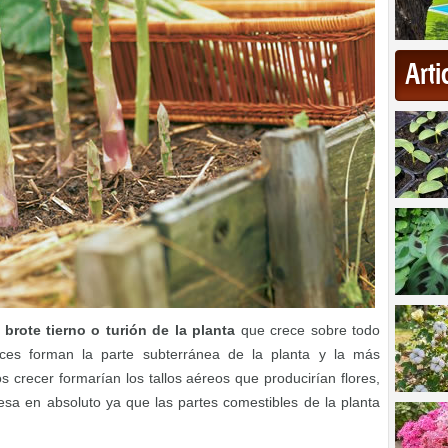
Art
brote tierno o turión de la planta
que crece sobre todo
 raíces forman la parte subterránea de la planta y la más
s crecer formarían los tallos aéreos que producirían flores,
resa en absoluto ya que las partes comestibles de la planta