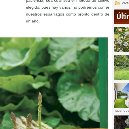
paciencia, sea cual sea el método de cultivo
Viva
elegido, pues hay varios, no podremos comer
nuestros espárragos como pronto dentro de
Últi
un año.
hacer que