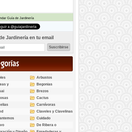
dar Guía de Jardinería
de Jardinería en tu email
egorías
les
Arbustos
eas y
Begonias
odendros
sai
Brezos
bosas
Cactus
elias
Carnívoras
ed
Claveles y Clavelinas
santemos
Cuidado
ivo
De Ribera o
Palustres
ración y Diseño
Enredaderas y