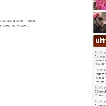
 Botánica
,
Mi Jardin
,
Plantas
arragos
,
huerto casero
Últ
Escrito 
Caracterí
no se si 
muy cont
Escrito 
Poda y m
Hola, a 
drenaje. 
Escrito 
Cómo pla
Cuánto t
Escrito 
Conoce l