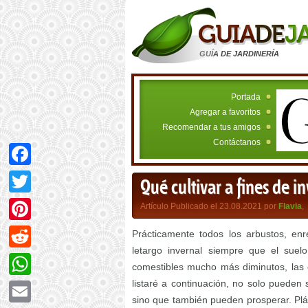
GUÍA DE JARDINERÍA
Portada
Agregar a favoritos
Recomendar a tus amigos
Contáctanos
Facebook
Qué cultivar a fines de i
Twitter
Artículo Publicado el 23.08.2021 por
Flavia
,
Pinterest
Prácticamente todos los arbustos, enr
letargo invernal siempre que el sue
Reddit
comestibles mucho más diminutos, las o
listaré a continuación, no solo pueden 
WhatsApp
sino que también pueden prosperar. Pl