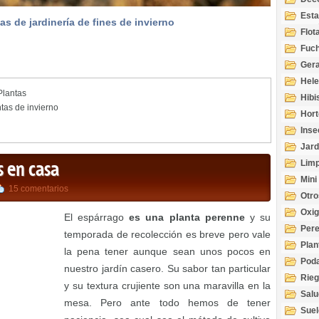
Esta
as de jardinería de fines de invierno
Acuá
Flot
Fuch
Gera
Hel
Plantas
Hibi
tas de invierno
Hort
Inse
Jard
Limp
s en casa
Mini
15 comentarios
Otro
Oxi
El espárrago
es una planta perenne
y su
Per
temporada de recolección es breve pero vale
Plan
la pena tener aunque sean unos pocos en
Pod
nuestro jardín casero. Su sabor tan particular
Rie
y su textura crujiente son una maravilla en la
Salu
mesa. Pero ante todo hemos de tener
tem
Suel