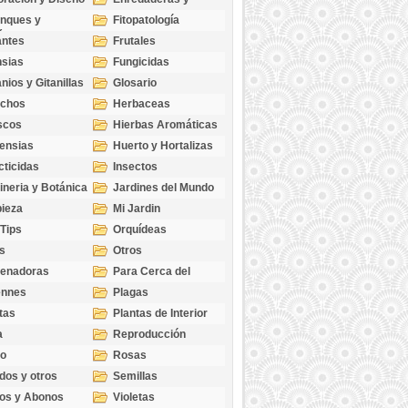
cubresuelos
nques y
Fitopatología
ticas
antes
Frutales
sias
Fungicidas
nios y Gitanillas
Glosario
echos
Herbaceas
scos
Hierbas Aromáticas
ensias
Huerto y Hortalizas
cticidas
Insectos
ineria y Botánica
Jardines del Mundo
ieza
Mi Jardin
 Tips
Orquídeas
s
Otros
genadoras
Para Cerca del
Estanque
ennes
Plagas
tas
Plantas de Interior
a
Reproducción
go
Rosas
dos y otros
Semillas
as
os y Abonos
Violetas