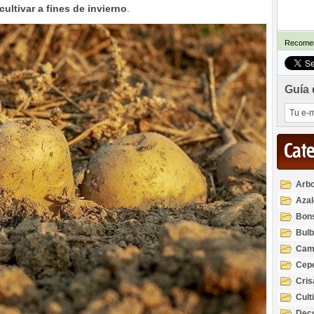
cultivar a fines de invierno
.
Recomen
Guía 
Cat
Arbo
Azal
Rod
Bon
Bul
Cam
Cep
Cri
Cult
Deco