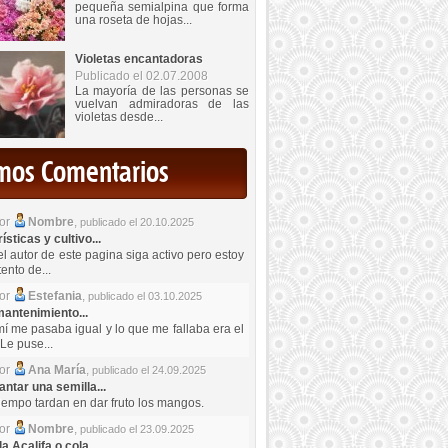
pequeña semialpina que forma
una roseta de hojas...
Violetas encantadoras
Publicado el 02.07.2008
La mayoría de las personas se
vuelvan admiradoras de las
violetas desde...
imos Comentarios
por
Nombre
,
publicado el 20.10.2025
sticas y cultivo...
el autor de este pagina siga activo pero estoy
ento de...
por
Estefania
,
publicado el 03.10.2025
antenimiento...
mí me pasaba igual y lo que me fallaba era el
Le puse...
por
Ana María
,
publicado el 24.09.2025
ntar una semilla...
iempo tardan en dar fruto los mangos.
por
Nombre
,
publicado el 23.09.2025
a Acalifa o cola...