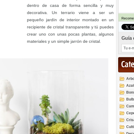
dentro de casa de forma sencilla y muy
decorativa. Un terrario viene a ser un
Recomen
pequeño jardín de interior montado en un
recipiente de cristal transparente y tú puedes
crear uno con unas pocas plantas, algunos
Guía 
materiales y un simple jarrón de cristal.
Cat
Arbo
Azal
Rod
Bon
Bul
Cam
Cep
Cri
Cult
Deco