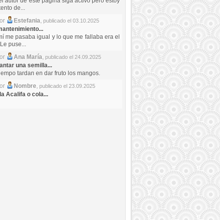
el autor de este pagina siga activo pero estoy
ento de...
por
Estefania
,
publicado el 03.10.2025
antenimiento...
mí me pasaba igual y lo que me fallaba era el
Le puse...
por
Ana María
,
publicado el 24.09.2025
ntar una semilla...
iempo tardan en dar fruto los mangos.
por
Nombre
,
publicado el 23.09.2025
a Acalifa o cola...