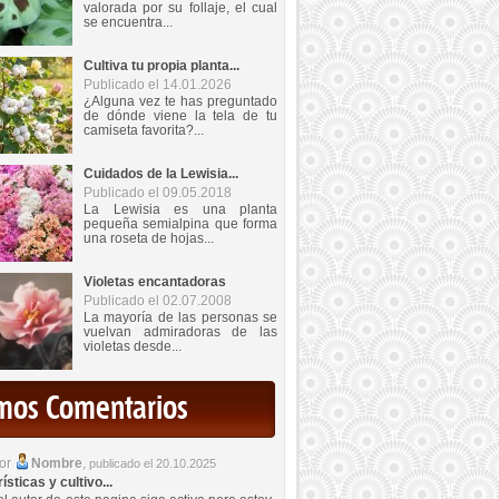
valorada por su follaje, el cual
se encuentra...
Cultiva tu propia planta...
Publicado el 14.01.2026
¿Alguna vez te has preguntado
de dónde viene la tela de tu
camiseta favorita?...
Cuidados de la Lewisia...
Publicado el 09.05.2018
La Lewisia es una planta
pequeña semialpina que forma
una roseta de hojas...
Violetas encantadoras
Publicado el 02.07.2008
La mayoría de las personas se
vuelvan admiradoras de las
violetas desde...
imos Comentarios
por
Nombre
,
publicado el 20.10.2025
sticas y cultivo...