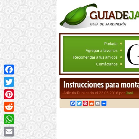
GUÍA DE JARDINERÍA
Portada
Agregar a favoritos
Recomendar a tus amigos
Contáctanos
Facebook
Instrucciones para monta
Twitter
Artículo Publicado el 23.05.2016 por
Javi
Facebook
Twitter
Pinterest
Reddit
Email
Compartir
Pinterest
Reddit
WhatsApp