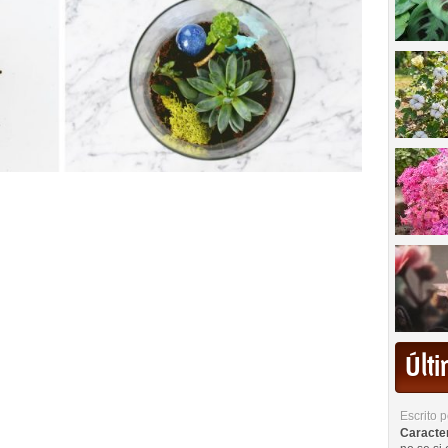
Últ
Escrito 
Caracterí