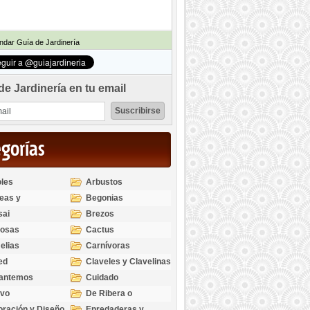
dar Guía de Jardinería
de Jardinería en tu email
egorías
les
Arbustos
eas y
Begonias
odendros
sai
Brezos
bosas
Cactus
elias
Carnívoras
ed
Claveles y Clavelinas
santemos
Cuidado
ivo
De Ribera o
Palustres
ración y Diseño
Enredaderas y