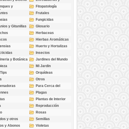
cubresuelos
nques y
Fitopatología
ticas
antes
Frutales
sias
Fungicidas
nios y Gitanillas
Glosario
echos
Herbaceas
scos
Hierbas Aromáticas
ensias
Huerto y Hortalizas
cticidas
Insectos
ineria y Botánica
Jardines del Mundo
ieza
Mi Jardin
 Tips
Orquídeas
s
Otros
genadoras
Para Cerca del
Estanque
ennes
Plagas
tas
Plantas de Interior
a
Reproducción
go
Rosas
dos y otros
Semillas
as
os y Abonos
Violetas