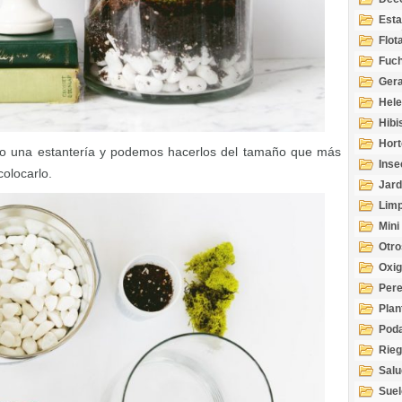
Esta
Acuá
Flot
Fuch
Gera
Hel
Hibi
Hort
o una estantería y podemos hacerlos del tamaño que más
Inse
olocarlo.
Jard
Limp
Mini
Otro
Oxi
Per
Plan
Pod
Rie
Salu
tem
Suel