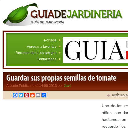
GUÍA DE JARDINERÍA
Portada
Agregar a favoritos
Recomendar a tus amigos
Contáctanos
Guardar sus propias semillas de tomate
Artículo Publicado el 14.08.2013 por
Javi
Facebook
Twitter
Pinterest
Reddit
Email
Compartir
Artículo A
Uno de los re
niñez son l
hacíamos en 
recuerdo los