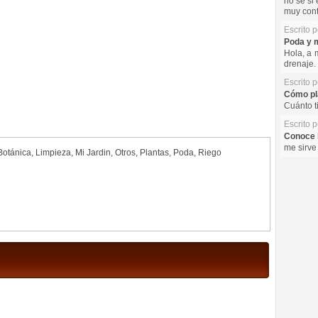
no se si 
muy cont
Escrito 
Poda y m
Hola, a 
drenaje. 
Escrito 
Cómo pla
Cuánto t
Escrito 
Conoce l
me sirve
 Botánica
,
Limpieza
,
Mi Jardin
,
Otros
,
Plantas
,
Poda
,
Riego