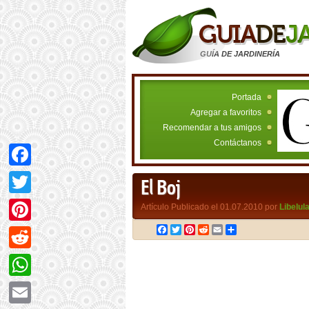
GUÍA DE JARDINERÍA
Portada
Agregar a favoritos
Recomendar a tus amigos
Contáctanos
Facebook
El Boj
Twitter
Artículo Publicado el 01.07.2010 por
Libelul
Facebook
Twitter
Pinterest
Reddit
Email
Compartir
Pinterest
Reddit
WhatsApp