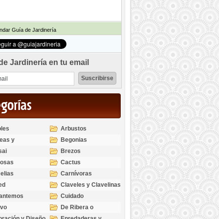
dar Guía de Jardinería
de Jardinería en tu email
egorías
les
Arbustos
eas y
Begonias
odendros
sai
Brezos
bosas
Cactus
elias
Carnívoras
ed
Claveles y Clavelinas
santemos
Cuidado
ivo
De Ribera o
Palustres
ración y Diseño
Enredaderas y