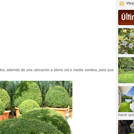
Viva
Últi
ados, además de una ubicación a pleno sol o media sombra, para que
hacer que