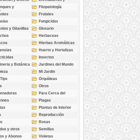
cubresuelos
nques y
Fitopatología
ticas
antes
Frutales
sias
Fungicidas
nios y Gitanillas
Glosario
echos
Herbaceas
scos
Hierbas Aromáticas
ensias
Huerto y Hortalizas
cticidas
Insectos
ineria y Botánica
Jardines del Mundo
ieza
Mi Jardin
 Tips
Orquídeas
s
Otros
genadoras
Para Cerca del
Estanque
ennes
Plagas
tas
Plantas de Interior
a
Reproducción
go
Rosas
dos y otros
Semillas
as
os y Abonos
Violetas