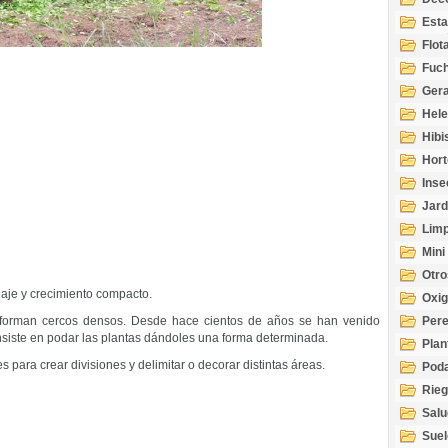
Esta
Acuá
Flot
Fuch
Gera
Hel
Hibi
Hort
Inse
Jard
Limp
Mini
Otro
laje y crecimiento compacto.
Oxi
y forman cercos densos. Desde hace cientos de años se han venido
Per
consiste en podar las plantas dándoles una forma determinada.
Plan
es para crear divisiones y delimitar o decorar distintas áreas.
Pod
Rie
Salu
tem
Suel