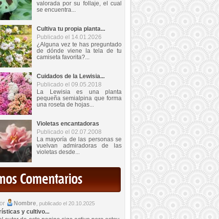
valorada por su follaje, el cual
se encuentra...
Cultiva tu propia planta...
Publicado el 14.01.2026
¿Alguna vez te has preguntado
de dónde viene la tela de tu
camiseta favorita?...
Cuidados de la Lewisia...
Publicado el 09.05.2018
La Lewisia es una planta
pequeña semialpina que forma
una roseta de hojas...
Violetas encantadoras
Publicado el 02.07.2008
La mayoría de las personas se
vuelvan admiradoras de las
violetas desde...
imos Comentarios
por
Nombre
,
publicado el 20.10.2025
sticas y cultivo...