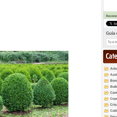
Recomen
Guía 
Cat
Arbo
Azal
Rod
Bon
Bul
Cam
Cep
Cri
Cult
Deco