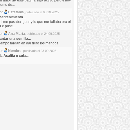
el autor de este pagina siga activo pero estoy
ento de...
por
Estefania
,
publicado el 03.10.2025
antenimiento...
mí me pasaba igual y lo que me fallaba era el
Le puse...
por
Ana María
,
publicado el 24.09.2025
ntar una semilla...
iempo tardan en dar fruto los mangos.
por
Nombre
,
publicado el 23.09.2025
a Acalifa o cola...