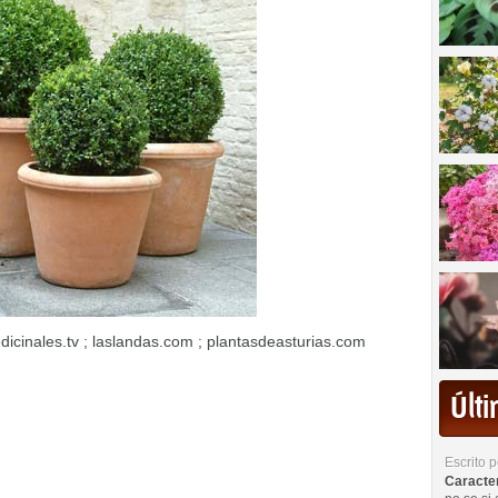
edicinales.tv ; laslandas.com ; plantasdeasturias.com
Últ
Escrito 
Caracterí