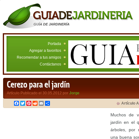
GUÍA DE JARDINERÍA
Portada
Agregar a favoritos
Recomendar a tus amigos
Contáctanos
Cerezo para el jardín
Artículo Publicado el 30.05.2012 por
Jorge
Facebook
Twitter
Pinterest
Reddit
Email
Compartir
Artículo A
Muchos de vo
jardín en el 
árboles, por
una buena som