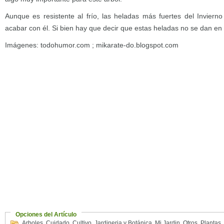
Aunque es resistente al frío, las heladas más fuertes del Inviern
acabar con él. Si bien hay que decir que estas heladas no se dan en 
Imágenes: todohumor.com ; mikarate-do.blogspot.com
Opciones del Artículo
Arboles
,
Cuidado
,
Cultivo
,
Jardineria y Botánica
,
Mi Jardin
,
Otros
,
Plantas
,