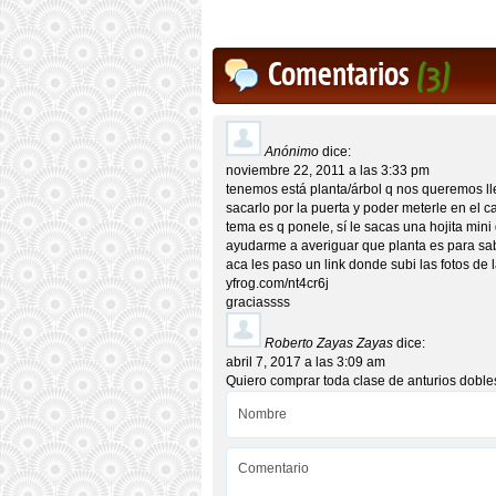
Comentarios
(3)
Anónimo
dice:
noviembre 22, 2011 a las 3:33 pm
tenemos está planta/árbol q nos queremos ll
sacarlo por la puerta y poder meterle en e
tema es q ponele, sí le sacas una hojita mi
ayudarme a averiguar que planta es para s
aca les paso un link donde subi las fotos de l
yfrog.com/nt4cr6j
graciassss
Roberto Zayas Zayas
dice:
abril 7, 2017 a las 3:09 am
Quiero comprar toda clase de anturios doble