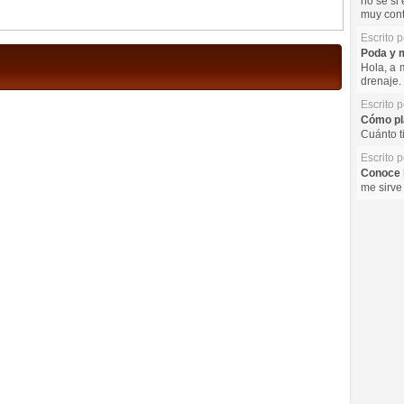
no se si 
muy cont
Escrito 
Poda y m
Hola, a 
drenaje. 
Escrito 
Cómo pla
Cuánto t
Escrito 
Conoce l
me sirve