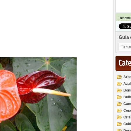
Recomen
Guía 
Cat
Arbo
Azal
Rod
Bon
Bul
Cam
Cep
Cri
Cult
Deco