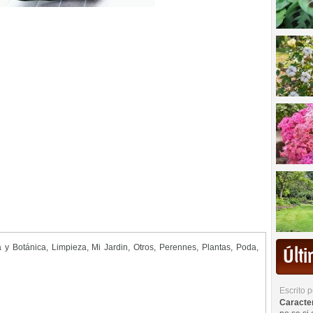
a y Botánica
,
Limpieza
,
Mi Jardin
,
Otros
,
Perennes
,
Plantas
,
Poda
,
Últ
Escrito 
Caracterí