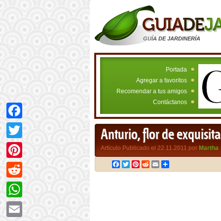
GUÍA DE JARDINERÍA
Portada
Agregar a favoritos
Recomendar a tus amigos
Contáctanos
Facebook
Anturio, flor de exquisita
Twitter
Artículo Publicado el 22.11.2011 por
Martha
Facebook
Twitter
Pinterest
Reddit
Email
Compartir
Pinterest
Reddit
WhatsApp