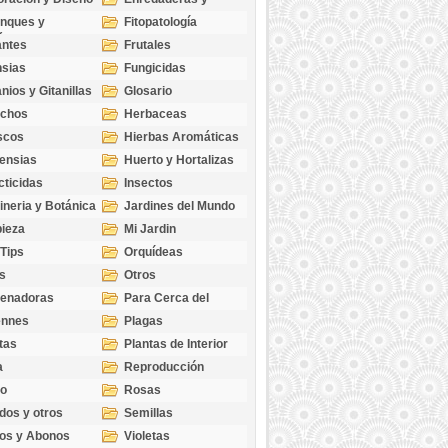
cubresuelos
nques y
Fitopatología
ticas
antes
Frutales
sias
Fungicidas
nios y Gitanillas
Glosario
echos
Herbaceas
scos
Hierbas Aromáticas
ensias
Huerto y Hortalizas
cticidas
Insectos
ineria y Botánica
Jardines del Mundo
ieza
Mi Jardin
 Tips
Orquídeas
s
Otros
genadoras
Para Cerca del
Estanque
ennes
Plagas
tas
Plantas de Interior
a
Reproducción
go
Rosas
dos y otros
Semillas
as
os y Abonos
Violetas