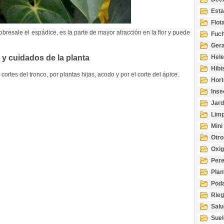
Esta
Acuá
Flot
obresale el espádice, es la parte de mayor atracción en la flor y puede
Fuch
Gera
 y cuidados de la planta
Hel
Hibi
cortes del tronco, por plantas hijas, acodo y por el corte del ápice.
Hort
Inse
Jard
Limp
Mini
Otro
Oxi
Per
Plan
Pod
Rie
Salu
tem
Suel