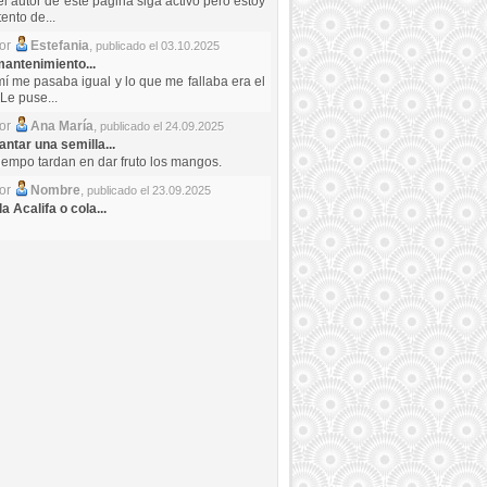
el autor de este pagina siga activo pero estoy
ento de...
por
Estefania
,
publicado el 03.10.2025
antenimiento...
mí me pasaba igual y lo que me fallaba era el
Le puse...
por
Ana María
,
publicado el 24.09.2025
ntar una semilla...
iempo tardan en dar fruto los mangos.
por
Nombre
,
publicado el 23.09.2025
a Acalifa o cola...