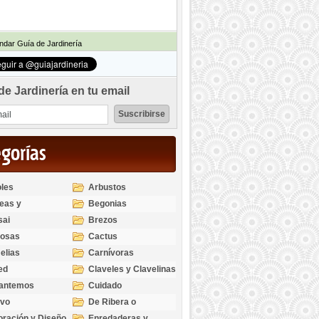
dar Guía de Jardinería
de Jardinería en tu email
egorías
les
Arbustos
eas y
Begonias
odendros
sai
Brezos
bosas
Cactus
elias
Carnívoras
ed
Claveles y Clavelinas
santemos
Cuidado
ivo
De Ribera o
Palustres
ración y Diseño
Enredaderas y