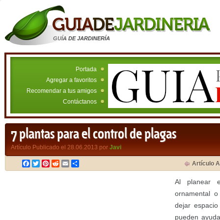
GUÍA DE JARDINERÍA
Portada
Agregar a favoritos
Recomendar a tus amigos
Contáctanos
7 plantas para el control de plagas
Artículo Publicado el 28.06.2013 por
Javi
Facebook
Twitter
Pinterest
Reddit
Email
Compartir
Artículo A
Al planear e
ornamental o
dejar espacio
pueden ayudar