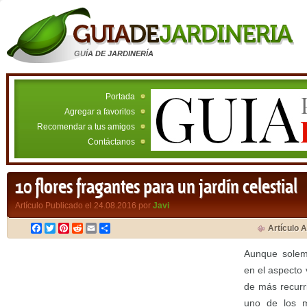
GUÍA DE JARDINERÍA
Portada
Agregar a favoritos
Recomendar a tus amigos
Contáctanos
10 flores fragantes para un jardín celestial
Artículo Publicado el 24.08.2016 por
Javi
Facebook
Twitter
Pinterest
Reddit
Email
Compartir
Artículo A
Aunque solem
en el aspecto 
de más recurri
uno de los m