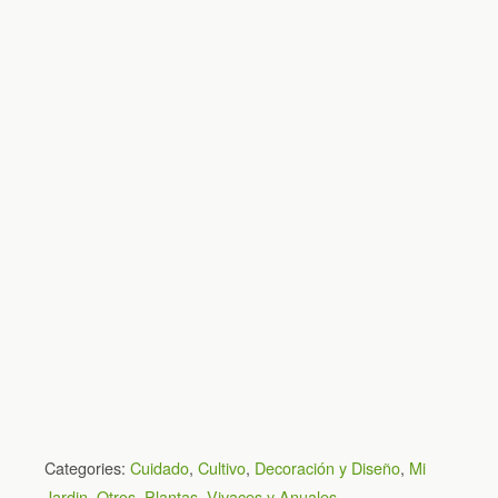
Categories:
Cuidado
,
Cultivo
,
Decoración y Diseño
,
Mi
Jardin
,
Otros
,
Plantas
,
Vivaces y Anuales