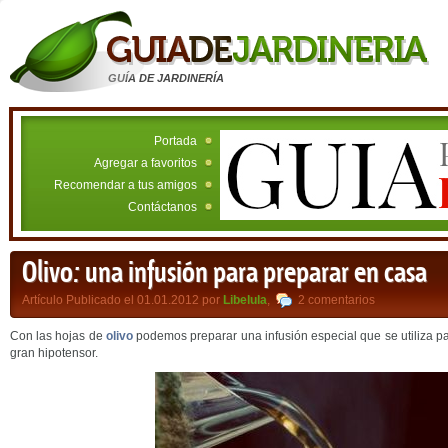
GUÍA DE JARDINERÍA
Portada
Agregar a favoritos
Recomendar a tus amigos
Contáctanos
Olivo: una infusión para preparar en casa
Artículo Publicado el 01.01.2012 por
Libelula
,
2 comentarios
Con las hojas de
olivo
podemos preparar una infusión especial que se utiliza par
gran hipotensor.