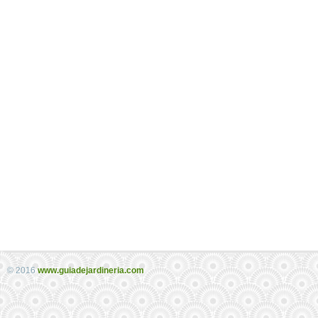
© 2016
www.guiadejardineria.com