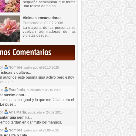
pequeña semialpina que forma
una roseta de hojas...
Violetas encantadoras
Publicado el 02.07.2008
La mayoría de las personas se
vuelvan admiradoras de las
violetas desde...
imos Comentarios
por
Nombre
,
publicado el 20.10.2025
sticas y cultivo...
el autor de este pagina siga activo pero estoy
ento de...
por
Estefania
,
publicado el 03.10.2025
antenimiento...
mí me pasaba igual y lo que me fallaba era el
Le puse...
por
Ana María
,
publicado el 24.09.2025
ntar una semilla...
iempo tardan en dar fruto los mangos.
por
Nombre
,
publicado el 23.09.2025
a Acalifa o cola...