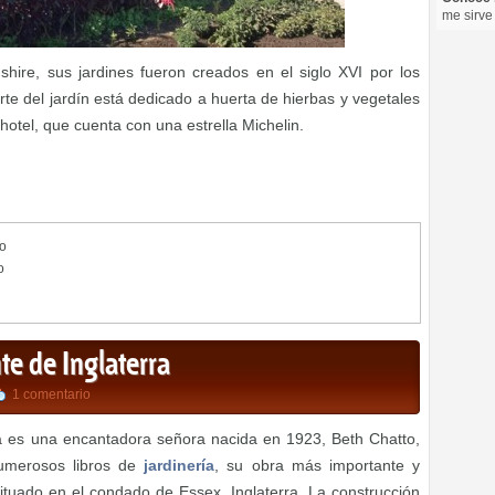
me sirve
hire, sus jardines fueron creados en el siglo XVI por los
rte del jardín está dedicado a huerta de hierbas y vegetales
hotel, que cuenta con una estrella Michelin.
o
o
te de Inglaterra
1 comentario
rra es una encantadora señora nacida en 1923, Beth Chatto,
numerosos libros de
jardinería
, su obra más importante y
ituado en el condado de Essex, Inglaterra. La construcción