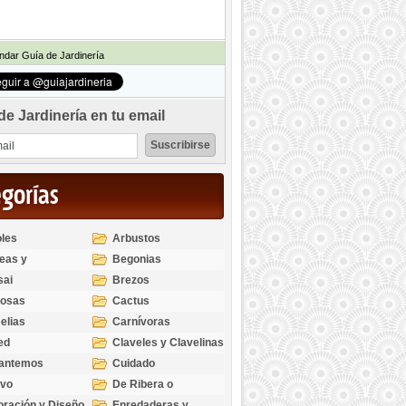
dar Guía de Jardinería
de Jardinería en tu email
egorías
les
Arbustos
eas y
Begonias
odendros
sai
Brezos
bosas
Cactus
elias
Carnívoras
ed
Claveles y Clavelinas
santemos
Cuidado
ivo
De Ribera o
Palustres
ración y Diseño
Enredaderas y