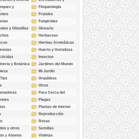
cubresuelos
nques y
Fitopatología
ticas
antes
Frutales
sias
Fungicidas
nios y Gitanillas
Glosario
echos
Herbaceas
scos
Hierbas Aromáticas
ensias
Huerto y Hortalizas
cticidas
Insectos
ineria y Botánica
Jardines del Mundo
ieza
Mi Jardin
 Tips
Orquídeas
s
Otros
genadoras
Para Cerca del
Estanque
ennes
Plagas
tas
Plantas de Interior
a
Reproducción
go
Rosas
dos y otros
Semillas
as
os y Abonos
Violetas