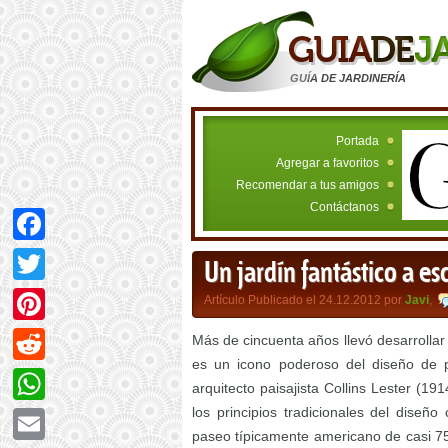
GUÍA DE JARDINERÍA
Portada
Agregar a favoritos
Recomendar a tus amigos
Contáctanos
Facebook
Un jardín fantástico a e
Twitter
Artículo Publicado el 24.12.2012 por
Javi
,
Pinterest
Más de cincuenta años llevó desarrollar 
es un icono poderoso del diseño de pa
Reddit
arquitecto paisajista Collins Lester (1
los principios tradicionales del diseño
WhatsApp
paseo típicamente americano de casi 75