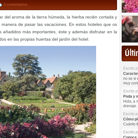
0 comentarios
ar del aroma de la tierra húmeda, la hierba recién cortada y
ca manera de pasar las vacaciones. En estos hoteles que os
s añadidos más importantes, éste y además disfrutar en la
os en las propias huertas del jardín del hotel.
Últ
Escrito 
Caracterí
no se si 
muy cont
Escrito 
Poda y m
Hola, a 
drenaje. 
Escrito 
Cómo pla
Cuánto t
Escrito 
Conoce l