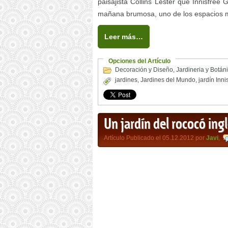
paisajista Collins Lester que Innisfre
mañana brumosa, uno de los espacios má
Leer más…
Opciones del Artículo
Decoración y Diseño
,
Jardineria y Botán
jardines
,
Jardines del Mundo
,
jardín Inni
Un jardín del rococó ing
Artículo Publicado el 05.12.2012 por
Javi
,