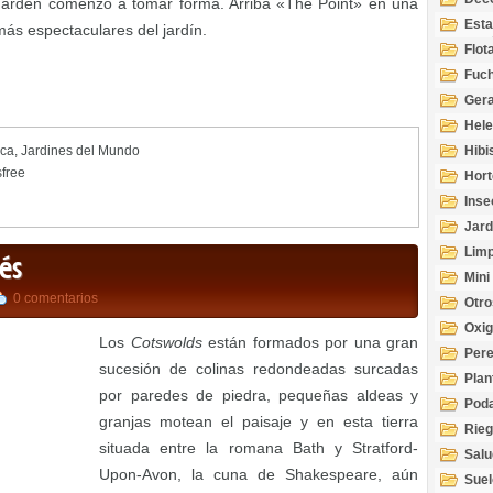
e Garden comenzó a tomar forma. Arriba «The Point» en una
Esta
s espectaculares del jardín.
Acuá
Flot
Fuch
Gera
Hel
Hibi
ica
,
Jardines del Mundo
sfree
Hort
Inse
Jard
Limp
lés
Mini
0 comentarios
Otro
Oxi
Los
Cotswolds
están formados por una gran
Per
sucesión de colinas redondeadas surcadas
Plan
por paredes de piedra, pequeñas aldeas y
Pod
granjas motean el paisaje y en esta tierra
Rie
situada entre la romana Bath y Stratford-
Salu
tem
Upon-Avon, la cuna de Shakespeare, aún
Suel