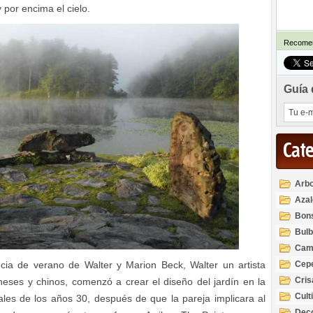
 por encima el cielo.
Recomen
Guía 
Cat
Arbo
Azal
Rod
Bon
Bul
Cam
Cep
ncia de verano de Walter y Marion Beck, Walter un artista
Cri
oneses y chinos, comenzó a crear el diseño del jardín en la
Cult
les de los años 30, después de que la pareja implicara al
Deco