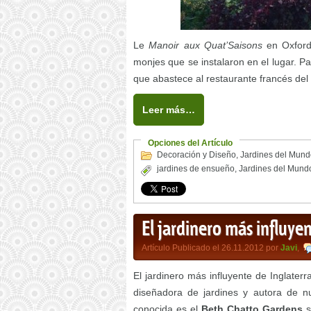
Le
Manoir aux Quat’Saisons
en Oxfords
monjes que se instalaron en el lugar. Pa
que abastece al restaurante francés del 
Leer más…
Opciones del Artículo
Decoración y Diseño
,
Jardines del Mund
jardines de ensueño
,
Jardines del Mund
El jardinero más influyen
Artículo Publicado el 26.11.2012 por
Javi
,
El jardinero más influyente de Inglate
diseñadora de jardines y autora de 
conocida es el
Beth Chatto Gardens
s