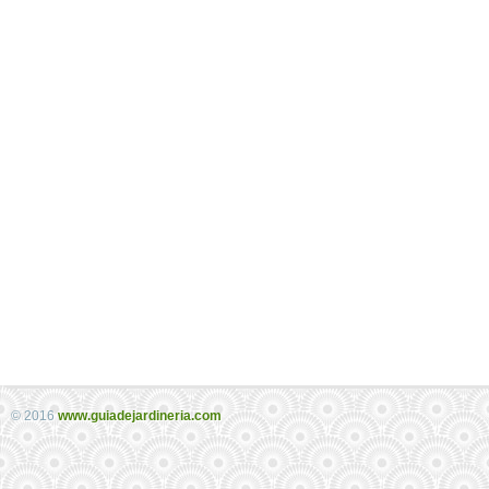
© 2016
www.guiadejardineria.com