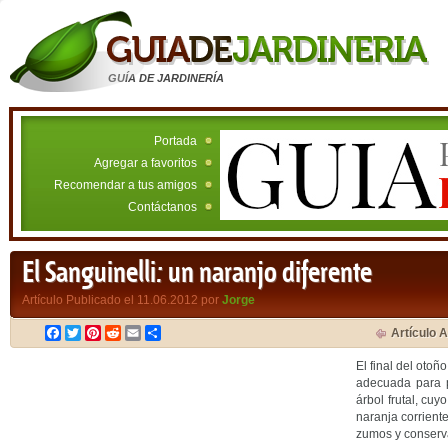
GUÍA DE JARDINERÍA
Portada
Agregar a favoritos
Recomendar a tus amigos
Contáctanos
El Sanguinelli: un naranjo diferente
Artículo Publicado el 11.06.2012 por
Jorge
Facebook
Twitter
Pinterest
Reddit
Email
Compartir
Artículo A
El final del otoño
adecuada para p
árbol frutal, cuy
naranja corriente
zumos y conserv