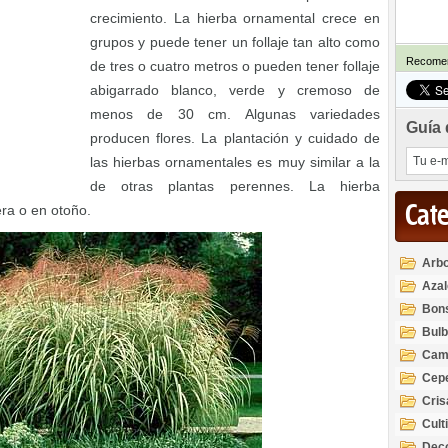
crecimiento. La hierba ornamental crece en
grupos y puede tener un follaje tan alto como
Recomen
de tres o cuatro metros o pueden tener follaje
abigarrado blanco, verde y cremoso de
menos de 30 cm. Algunas variedades
Guía 
producen flores. La plantación y cuidado de
las hierbas ornamentales es muy similar a la
de otras plantas perennes. La hierba
Cat
ra o en otoño.
Arbo
Azal
Rod
Bon
Bul
Cam
Cep
Cri
Cult
Deco