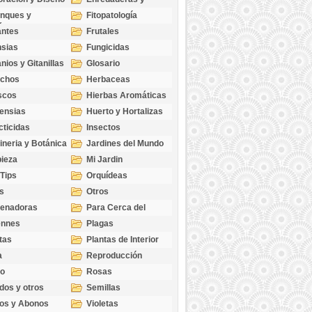
cubresuelos
nques y
Fitopatología
ticas
antes
Frutales
sias
Fungicidas
nios y Gitanillas
Glosario
echos
Herbaceas
scos
Hierbas Aromáticas
ensias
Huerto y Hortalizas
cticidas
Insectos
ineria y Botánica
Jardines del Mundo
ieza
Mi Jardin
 Tips
Orquídeas
s
Otros
genadoras
Para Cerca del
Estanque
ennes
Plagas
tas
Plantas de Interior
a
Reproducción
go
Rosas
dos y otros
Semillas
as
os y Abonos
Violetas