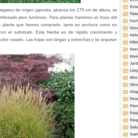
Esta
riegatus
de origen japonés, alcanza los 170 cm de altura, se
Acuá
Flot
sombreado pero luminoso. Para plantar haremos un hoyo del
Fuch
a planta que hemos comprado, tanto en anchura como en
Gera
 con el substrato. Esta hierba es de rápido crecimiento y
Hel
color rosado. Las hojas son largas y estrechas y se arquean
Hibi
Hort
Inse
Jard
Limp
Mini
Otro
Oxi
Per
Plan
Pod
Rie
Salu
tem
Suel