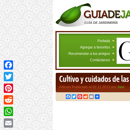
GUÍA DE JARDINERÍA
Portada
Agregar a favoritos
Recomendar a tus amigos
Contáctanos
Facebook
Cultivo y cuidados de la
Twitter
Artículo Publicado el 02.11.2012 por
Javi
Facebook
Twitter
Pinterest
Reddit
Email
Compartir
Pinterest
Reddit
WhatsApp