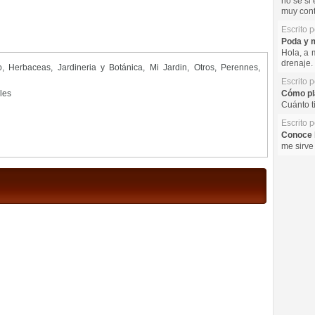
no se si 
muy cont
Escrito 
Poda y m
Hola, a 
drenaje. 
o
,
Herbaceas
,
Jardineria y Botánica
,
Mi Jardin
,
Otros
,
Perennes
,
Escrito 
les
Cómo pla
Cuánto t
Escrito 
Conoce l
me sirve