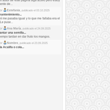
el autor de este pagina siga activo pero estoy
ento de...
por
Estefania
,
publicado el 03.10.2025
antenimiento...
mí me pasaba igual y lo que me fallaba era el
Le puse...
por
Ana María
,
publicado el 24.09.2025
ntar una semilla...
iempo tardan en dar fruto los mangos.
por
Nombre
,
publicado el 23.09.2025
a Acalifa o cola...