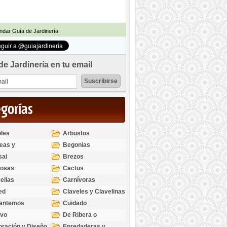
dar Guía de Jardinería
de Jardinería en tu email
egorías
les
Arbustos
eas y
Begonias
odendros
sai
Brezos
bosas
Cactus
elias
Carnívoras
ed
Claveles y Clavelinas
santemos
Cuidado
ivo
De Ribera o
Palustres
ración y Diseño
Enredaderas y