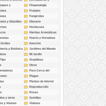
cubresuelos
nques y
Fitopatología
ticas
antes
Frutales
sias
Fungicidas
nios y Gitanillas
Glosario
echos
Herbaceas
scos
Hierbas Aromáticas
ensias
Huerto y Hortalizas
cticidas
Insectos
ineria y Botánica
Jardines del Mundo
ieza
Mi Jardin
 Tips
Orquídeas
s
Otros
genadoras
Para Cerca del
Estanque
ennes
Plagas
tas
Plantas de Interior
a
Reproducción
go
Rosas
dos y otros
Semillas
as
os y Abonos
Violetas