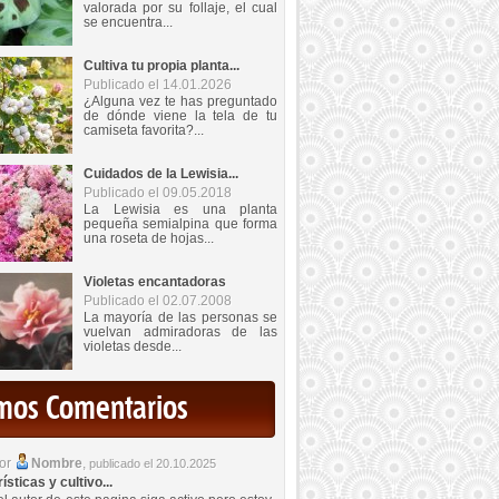
valorada por su follaje, el cual
se encuentra...
Cultiva tu propia planta...
Publicado el 14.01.2026
¿Alguna vez te has preguntado
de dónde viene la tela de tu
camiseta favorita?...
Cuidados de la Lewisia...
Publicado el 09.05.2018
La Lewisia es una planta
pequeña semialpina que forma
una roseta de hojas...
Violetas encantadoras
Publicado el 02.07.2008
La mayoría de las personas se
vuelvan admiradoras de las
violetas desde...
imos Comentarios
por
Nombre
,
publicado el 20.10.2025
sticas y cultivo...