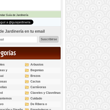
dar Guía de Jardinería
de Jardinería en tu email
egorías
les
Arbustos
eas y
Begonias
odendros
sai
Brezos
bosas
Cactus
elias
Carnívoras
ed
Claveles y Clavelinas
santemos
Cuidado
ivo
De Ribera o
Palustres
ración y Diseño
Enredaderas y