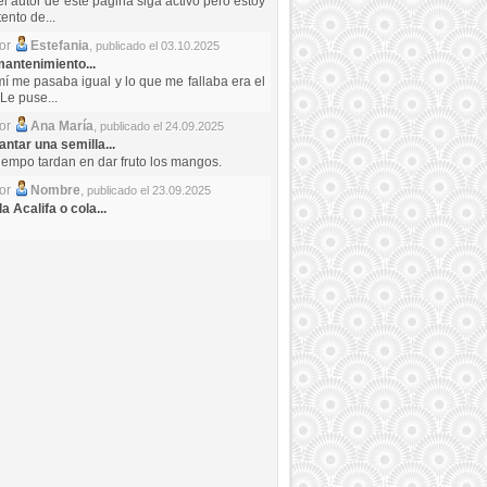
el autor de este pagina siga activo pero estoy
ento de...
por
Estefania
,
publicado el 03.10.2025
antenimiento...
mí me pasaba igual y lo que me fallaba era el
Le puse...
por
Ana María
,
publicado el 24.09.2025
ntar una semilla...
iempo tardan en dar fruto los mangos.
por
Nombre
,
publicado el 23.09.2025
a Acalifa o cola...