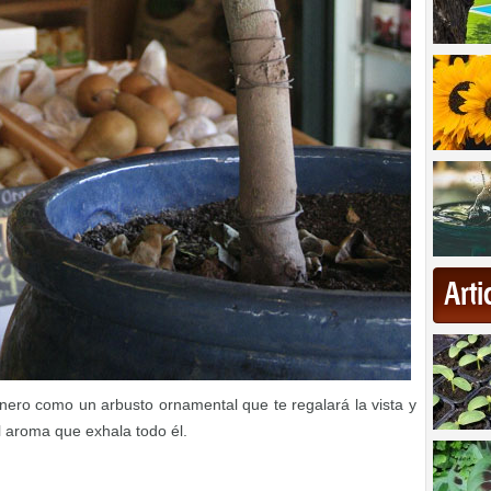
Art
nero como un arbusto ornamental que te regalará la vista y
 el aroma que exhala todo él.