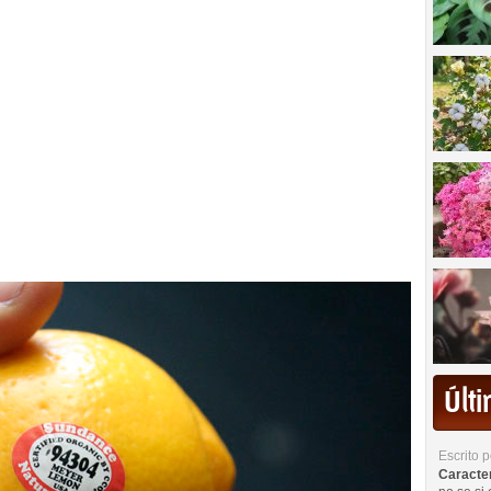
Últ
Escrito 
Caracterí