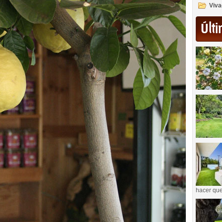
Viva
Últi
hacer que