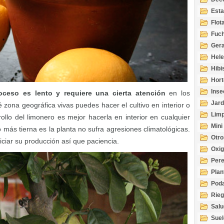
Esta
Acuá
Flot
Fuch
Gera
Hel
Hibi
Hort
Inse
oceso es lento y requiere una cierta atención
en los
Jard
 zona geográfica vivas puedes hacer el cultivo en interior o
Limp
rollo del limonero es mejor hacerla en interior en cualquier
Mini
ás tierna es la planta no sufra agresiones climatológicas.
Otro
iciar su producción así que paciencia.
Oxi
Per
Plan
Pod
Rie
Salu
tem
Suel