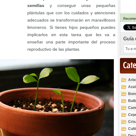
semillas
y conseguir unas pequeñas
plántulas que con los cuidados y atenciones
Recomen
adecuados se transformarán en maravillosos
limoneros. Si tienes hijos pequeños puedes
implicarlos en esta tarea que les va a
Guía 
enseñar una parte importante del proceso
reproductivo de las plantas.
Cat
Arbo
Azal
Rod
Bon
Bul
Cam
Cep
Cri
Cult
Deco