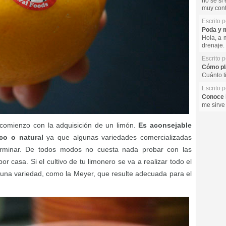
no se si 
muy cont
Escrito 
Poda y m
Hola, a 
drenaje. 
Escrito 
Cómo pla
Cuánto t
Escrito 
Conoce l
me sirve
á comienzo con la adquisición de un limón.
Es aconsejable
co o natural
ya que algunas variedades comercializadas
rminar. De todos modos no cuesta nada probar con las
r casa. Si el cultivo de tu limonero se va a realizar todo el
r una variedad, como la Meyer, que resulte adecuada para el