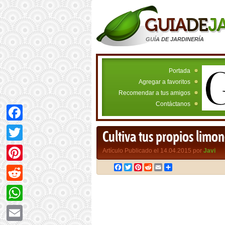
GUÍA DE JARDINERÍA
Portada
Agregar a favoritos
Recomendar a tus amigos
Contáctanos
Facebook
Cultiva tus propios limon
Twitter
Artículo Publicado el 14.04.2015 por
Javi
Facebook
Twitter
Pinterest
Reddit
Email
Compartir
Pinterest
Reddit
WhatsApp