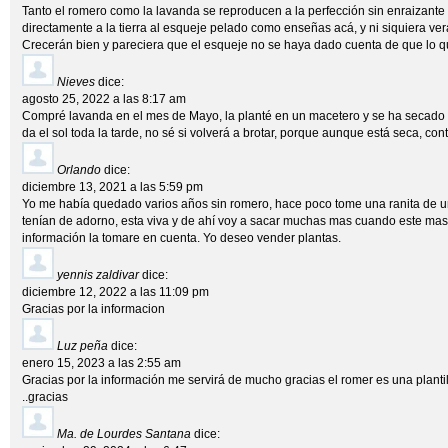
Tanto el romero como la lavanda se reproducen a la perfección sin enraizante
directamente a la tierra al esqueje pelado como enseñas acá, y ni siquiera ver
Crecerán bien y pareciera que el esqueje no se haya dado cuenta de que lo qu
Nieves
dice:
agosto 25, 2022 a las 8:17 am
Compré lavanda en el mes de Mayo, la planté en un macetero y se ha secado 
da el sol toda la tarde, no sé si volverá a brotar, porque aunque está seca, co
Orlando
dice:
diciembre 13, 2021 a las 5:59 pm
Yo me había quedado varios años sin romero, hace poco tome una ranita de u
tenían de adorno, esta viva y de ahí voy a sacar muchas mas cuando este mas
información la tomare en cuenta. Yo deseo vender plantas.
yennis zaldivar
dice:
diciembre 12, 2022 a las 11:09 pm
Gracias por la informacion
Luz peña
dice:
enero 15, 2023 a las 2:55 am
Gracias por la información me servirá de mucho gracias el romer es una planti
..gracias
Ma. de Lourdes Santana
dice: