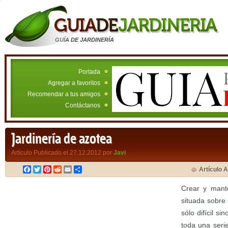
GUÍA DE JARDINERÍA
Portada
Agregar a favoritos
Recomendar a tus amigos
Contáctanos
Jardinería de azotea
Artículo Publicado el 27.12.2012 por
Javi
Facebook
Twitter
Pinterest
Reddit
Email
Compartir
Artículo A
Crear y mant
situada sobre 
sólo difícil si
toda una seri