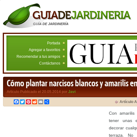
GUÍA DE JARDINERÍA
Portada
Agregar a favoritos
Recomendar a tus amigos
Contáctanos
Cómo plantar narcisos blancos y amarilis e
Artículo Publicado el 20.05.2014 por
Javi
Facebook
Twitter
Pinterest
Reddit
Email
Compartir
Artículo A
Con amarilis
tener unas e
decorar cualq
terraza. No 