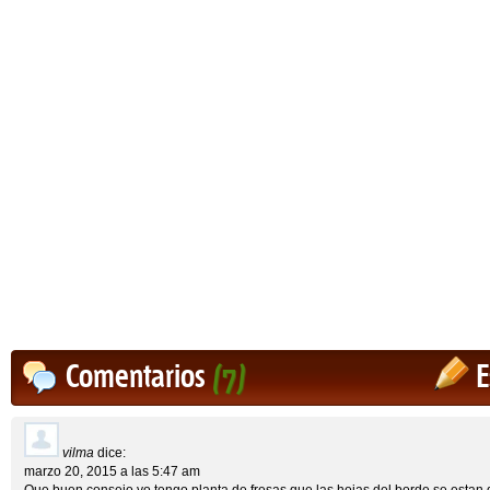
Comentarios
(7)
E
vilma
dice:
marzo 20, 2015 a las 5:47 am