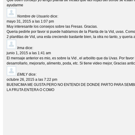
Que buen consejo yo tengo planta de fresas que las hojas del borde se est
ayudarme
Nombre de Usuario
dice:
mayo 31, 2015 a las 1:07 pm
Muy interesante los consejos sobre las Fresas. Gracias.
Queria pedirle por favor si puede hablarnos de la Planta de la Vid, uvas. Com
2 plantitas de Vid, una esta creciendo bastante bien, la otra no tanto, y queria
Irma
dice:
junio 1, 2015 a las 1:41 am
El mensaje anterior es mio, es sobre la Vid , el arbolito que da Uvas. Por favo
desarrollarlo, mejorarlo, alimento, poda, etc. Si tiene video mejor, Gracias anti
EMILY
dice:
octubre 26, 2015 a las 7:22 pm
BUENICIMA ME GUSTA PERO NO ENTENDI DE DONDE PARTO PARA SEMB
LA FRUTA ENTERA O COMO