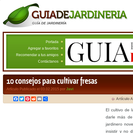
GUÍA DE JARDINERÍA
Portada
Agregar a favoritos
Recomendar a tus amigos
Contáctanos
10 consejos para cultivar fresas
Artículo Publicado el 03.02.2015 por
Javi
Facebook
Twitter
Pinterest
Reddit
Email
Compartir
Artículo A
El cultivo de
darle más de
jardinero nov
insistir y no