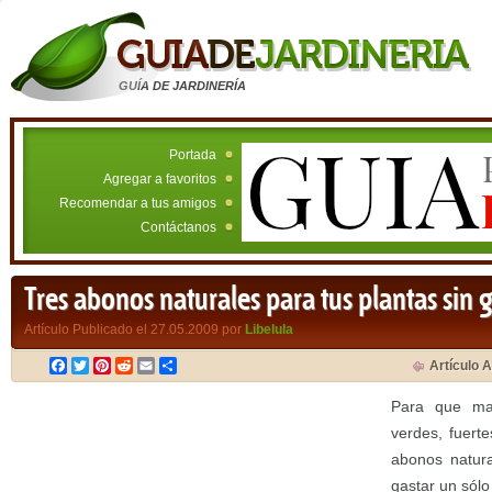
GUÍA DE JARDINERÍA
Portada
Agregar a favoritos
Recomendar a tus amigos
Contáctanos
Tres abonos naturales para tus plantas sin 
Artículo Publicado el 27.05.2009 por
Libelula
Facebook
Twitter
Pinterest
Reddit
Email
Compartir
Artículo A
Para que man
verdes, fuert
abonos natura
gastar un sólo