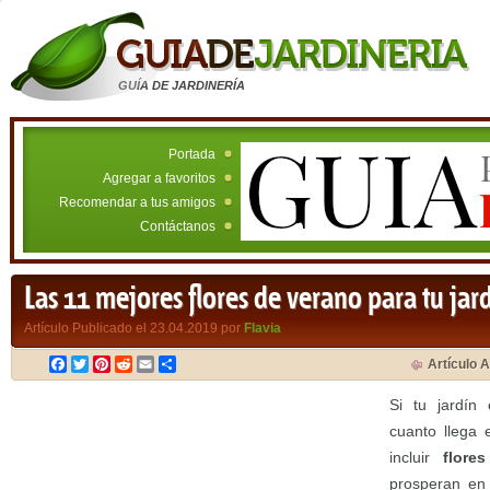
GUÍA DE JARDINERÍA
Portada
Agregar a favoritos
Recomendar a tus amigos
Contáctanos
Las 11 mejores flores de verano para tu jar
Artículo Publicado el 23.04.2019 por
Flavia
Facebook
Twitter
Pinterest
Reddit
Email
Compartir
Artículo A
Si tu jardín
cuanto llega 
incluir
flore
prosperan en 