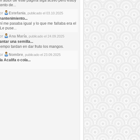
el autor de este pagina siga activo pero estoy
ento de...
por
Estefania
,
publicado el 03.10.2025
antenimiento...
mí me pasaba igual y lo que me fallaba era el
Le puse...
por
Ana María
,
publicado el 24.09.2025
ntar una semilla...
iempo tardan en dar fruto los mangos.
por
Nombre
,
publicado el 23.09.2025
a Acalifa o cola...