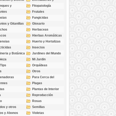
cubresuelos
nques y
Fitopatología
ticas
antes
Frutales
sias
Fungicidas
nios y Gitanillas
Glosario
echos
Herbaceas
scos
Hierbas Aromáticas
ensias
Huerto y Hortalizas
cticidas
Insectos
ineria y Botánica
Jardines del Mundo
ieza
Mi Jardin
 Tips
Orquídeas
s
Otros
genadoras
Para Cerca del
Estanque
ennes
Plagas
tas
Plantas de Interior
a
Reproducción
go
Rosas
dos y otros
Semillas
as
os y Abonos
Violetas