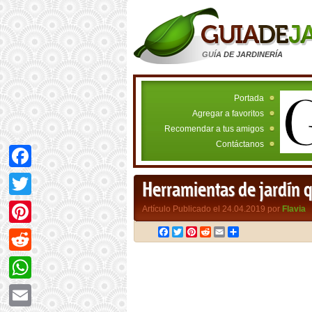
GUÍA DE JARDINERÍA
Portada
Agregar a favoritos
Recomendar a tus amigos
Contáctanos
Facebook
Herramientas de jardín q
Twitter
Artículo Publicado el 24.04.2019 por
Flavia
Facebook
Twitter
Pinterest
Reddit
Email
Compartir
Pinterest
Reddit
WhatsApp