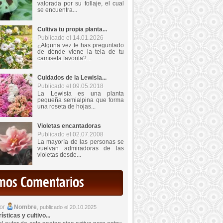
valorada por su follaje, el cual
se encuentra...
Cultiva tu propia planta...
Publicado el 14.01.2026
¿Alguna vez te has preguntado
de dónde viene la tela de tu
camiseta favorita?...
Cuidados de la Lewisia...
Publicado el 09.05.2018
La Lewisia es una planta
pequeña semialpina que forma
una roseta de hojas...
Violetas encantadoras
Publicado el 02.07.2008
La mayoría de las personas se
vuelvan admiradoras de las
violetas desde...
imos Comentarios
por
Nombre
,
publicado el 20.10.2025
sticas y cultivo...