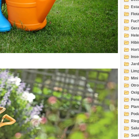
Esta
Acuá
Flot
Fuch
Gera
Hel
Hibi
Hort
Inse
Jard
Limp
Mini
Otro
Oxi
Per
Plan
Pod
Rie
Salu
tem
Suel