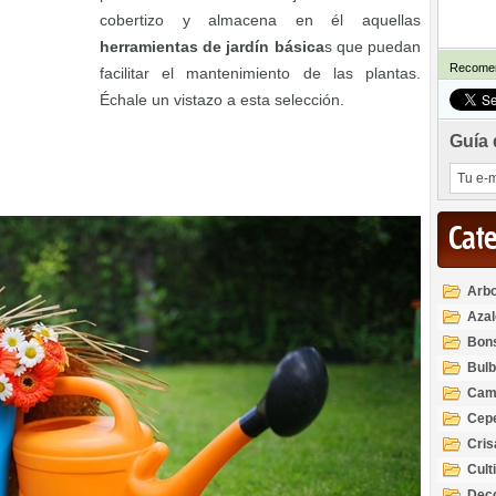
cobertizo y almacena en él aquellas
herramientas de jardín básica
s que puedan
Recomen
facilitar el mantenimiento de las plantas.
Échale un vistazo a esta selección.
Guía 
Cat
Arbo
Azal
Rod
Bon
Bul
Cam
Cep
Cri
Cult
Deco