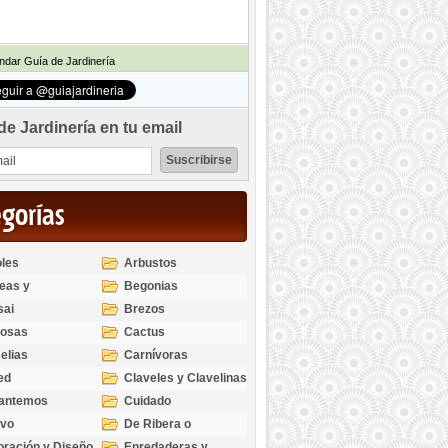
dar Guía de Jardinería
de Jardinería en tu email
egorías
les
Arbustos
eas y
Begonias
odendros
sai
Brezos
bosas
Cactus
elias
Carnívoras
ed
Claveles y Clavelinas
santemos
Cuidado
ivo
De Ribera o
Palustres
ración y Diseño
Enredaderas y