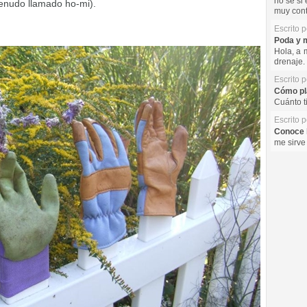
no se si 
enudo llamado ho-mi).
muy cont
Escrito 
Poda y m
Hola, a 
drenaje. 
Escrito 
Cómo pla
Cuánto t
Escrito 
Conoce l
me sirve