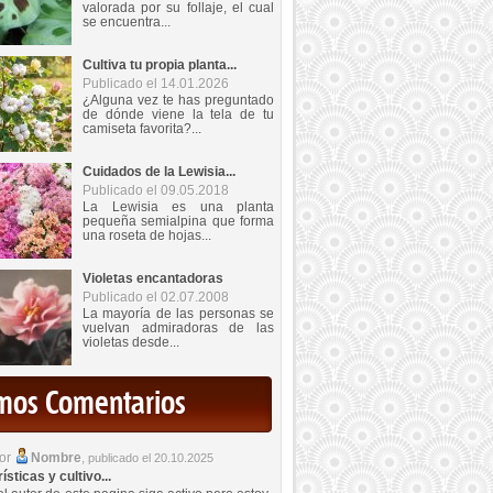
valorada por su follaje, el cual
se encuentra...
Cultiva tu propia planta...
Publicado el 14.01.2026
¿Alguna vez te has preguntado
de dónde viene la tela de tu
camiseta favorita?...
Cuidados de la Lewisia...
Publicado el 09.05.2018
La Lewisia es una planta
pequeña semialpina que forma
una roseta de hojas...
Violetas encantadoras
Publicado el 02.07.2008
La mayoría de las personas se
vuelvan admiradoras de las
violetas desde...
imos Comentarios
por
Nombre
,
publicado el 20.10.2025
sticas y cultivo...