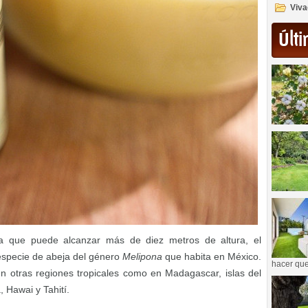
Viva
Últi
 que puede alcanzar más de diez metros de altura, el
a especie de abeja del género
Melipona
que habita en México.
hacer que
 en otras regiones tropicales como en Madagascar, islas del
, Hawai y Tahití.