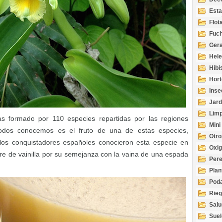
Esta
Acuá
Flot
Fuch
Gera
Hel
Hibi
Hort
Inse
Jard
Limp
 formado por 110 especies repartidas por las regiones
Mini
 todos conocemos es el fruto de una de estas especies,
Otro
, los conquistadores españoles conocieron esta especie en
Oxi
re de vainilla por su semejanza con la vaina de una espada
Per
Plan
Pod
Rie
Salu
tem
Suel