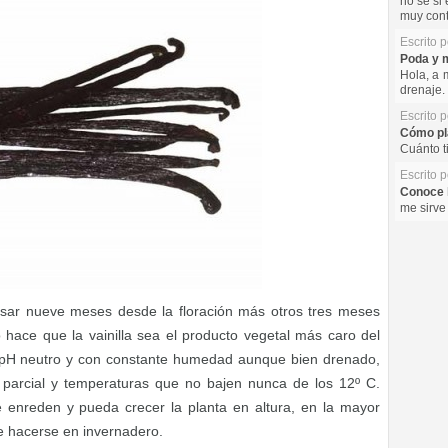
no se si 
muy cont
Escrito 
Poda y m
Hola, a 
drenaje. 
Escrito 
Cómo pla
Cuánto t
Escrito 
Conoce l
me sirve
sar nueve meses desde la floración más otros tres meses
 hace que la vainilla sea el producto vegetal más caro del
e pH neutro y con constante humedad aunque bien drenado,
parcial y temperaturas que no bajen nunca de los 12º C.
e enreden y pueda crecer la planta en altura, en la mayor
be hacerse en invernadero.