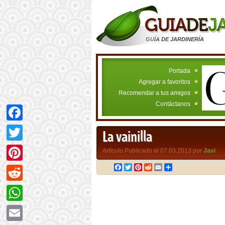
GUÍA DE JARDINERÍA
Portada
Agregar a favoritos
Recomendar a tus amigos
Contáctanos
Facebook
La vainilla
Twitter
Artículo Publicado el 07.03.2013 por
Javi
Facebook
Twitter
Pinterest
Reddit
Email
Compartir
Pinterest
Reddit
WhatsApp