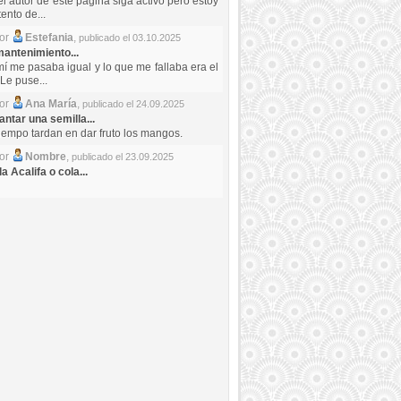
el autor de este pagina siga activo pero estoy
ento de...
por
Estefania
,
publicado el 03.10.2025
antenimiento...
mí me pasaba igual y lo que me fallaba era el
Le puse...
por
Ana María
,
publicado el 24.09.2025
ntar una semilla...
iempo tardan en dar fruto los mangos.
por
Nombre
,
publicado el 23.09.2025
a Acalifa o cola...