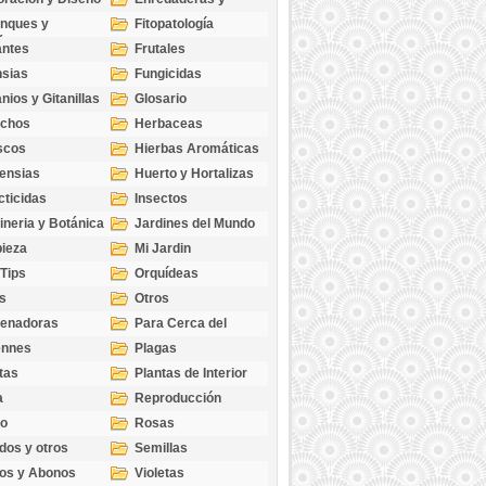
cubresuelos
nques y
Fitopatología
ticas
antes
Frutales
sias
Fungicidas
nios y Gitanillas
Glosario
echos
Herbaceas
scos
Hierbas Aromáticas
ensias
Huerto y Hortalizas
cticidas
Insectos
ineria y Botánica
Jardines del Mundo
ieza
Mi Jardin
 Tips
Orquídeas
s
Otros
genadoras
Para Cerca del
Estanque
ennes
Plagas
tas
Plantas de Interior
a
Reproducción
go
Rosas
dos y otros
Semillas
as
os y Abonos
Violetas