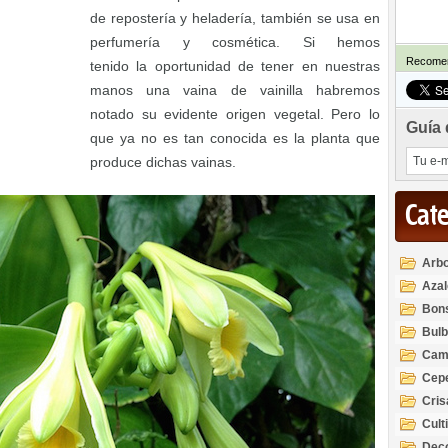
de repostería y heladería, también se usa en
perfumería y cosmética. Si hemos
Recomen
tenido la oportunidad de tener en nuestras
manos una vaina de vainilla habremos
notado su evidente origen vegetal. Pero lo
Guía 
que ya no es tan conocida es la planta que
produce dichas vainas.
Cat
Arbo
Azal
Rod
Bon
Bul
Cam
Cep
Cri
Cult
Deco