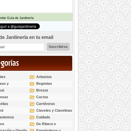
dar Guía de Jardinería
de Jardinería en tu email
egorías
les
Arbustos
eas y
Begonias
odendros
sai
Brezos
bosas
Cactus
elias
Carnívoras
ed
Claveles y Clavelinas
santemos
Cuidado
ivo
De Ribera o
Palustres
ración y Diseño
Enredaderas y