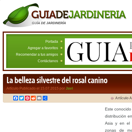
GUÍA DE JARDINERÍA
Portada
Agregar a favoritos
Recomendar a tus amigos
Contáctanos
La belleza silvestre del rosal canino
Artículo Publicado el 15.07.2015 por
Javi
Facebook
Twitter
Pinterest
Reddit
Email
Compartir
Artículo A
Este conocido 
distribución e
Asia y en el 
zonas de mo