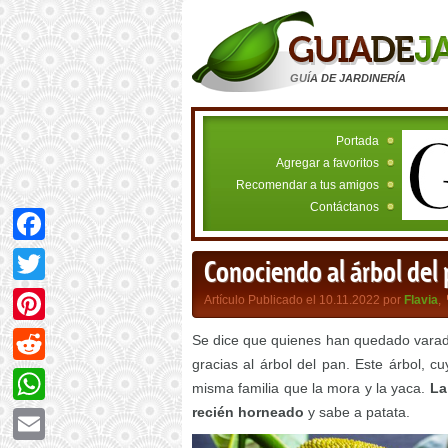
GUÍA DE JARDINERÍA
Portada
Agregar a favoritos
Recomendar a tus amigos
Contáctanos
Facebook
Conociendo al árbol del
Twitter
Artículo Publicado el 10.11.2022 por
Flavia
,
Pinterest
Se dice que quienes han quedado varada
gracias al árbol del pan. Este árbol, 
Reddit
misma familia que la mora y la yaca.
La
recién horneado
y sabe a patata.
WhatsApp