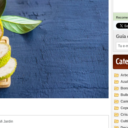
Recomen
Guía 
Cat
Arbo
Azal
Rod
Bon
Bul
Cam
Cep
Cri
Cult
Mi Jardin
Deco