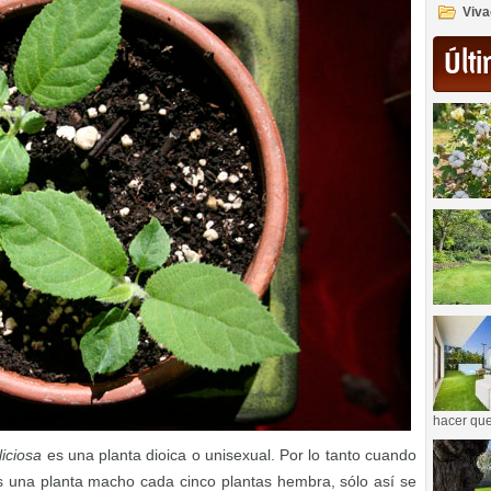
Viva
Últi
hacer que
liciosa
es una planta dioica o unisexual. Por lo tanto cuando
os una planta macho cada cinco plantas hembra, sólo así se