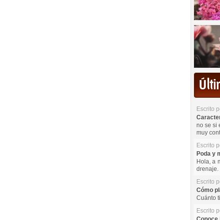
Últ
Escrito 
Caracterí
no se si 
muy cont
Escrito 
Poda y m
Hola, a 
drenaje. 
Escrito 
Cómo pla
Cuánto t
Escrito 
Conoce l