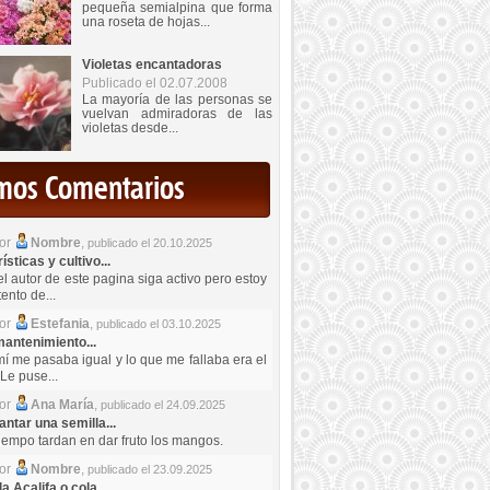
pequeña semialpina que forma
una roseta de hojas...
Violetas encantadoras
Publicado el 02.07.2008
La mayoría de las personas se
vuelvan admiradoras de las
violetas desde...
imos Comentarios
por
Nombre
,
publicado el 20.10.2025
sticas y cultivo...
el autor de este pagina siga activo pero estoy
ento de...
por
Estefania
,
publicado el 03.10.2025
antenimiento...
mí me pasaba igual y lo que me fallaba era el
Le puse...
por
Ana María
,
publicado el 24.09.2025
ntar una semilla...
iempo tardan en dar fruto los mangos.
por
Nombre
,
publicado el 23.09.2025
a Acalifa o cola...