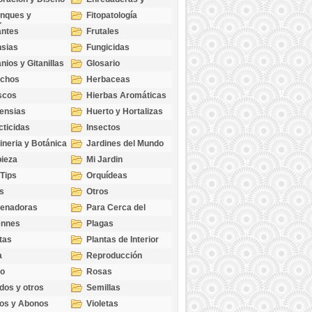
cubresuelos
nques y
Fitopatología
ticas
antes
Frutales
sias
Fungicidas
nios y Gitanillas
Glosario
echos
Herbaceas
scos
Hierbas Aromáticas
ensias
Huerto y Hortalizas
cticidas
Insectos
ineria y Botánica
Jardines del Mundo
ieza
Mi Jardin
 Tips
Orquídeas
s
Otros
genadoras
Para Cerca del
Estanque
ennes
Plagas
tas
Plantas de Interior
a
Reproducción
go
Rosas
dos y otros
Semillas
as
os y Abonos
Violetas