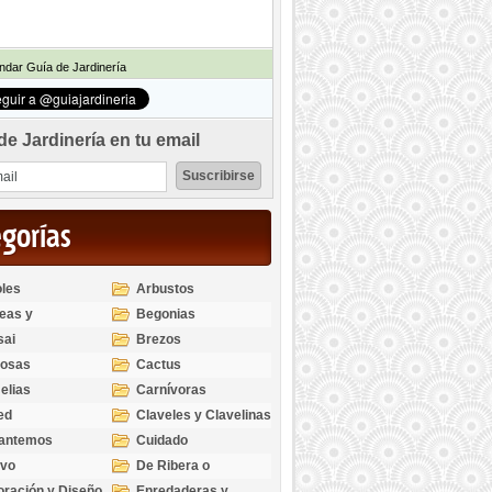
dar Guía de Jardinería
de Jardinería en tu email
egorías
les
Arbustos
eas y
Begonias
odendros
sai
Brezos
bosas
Cactus
elias
Carnívoras
ed
Claveles y Clavelinas
santemos
Cuidado
ivo
De Ribera o
Palustres
ración y Diseño
Enredaderas y