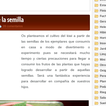
Esta
Acuá
Flot
Fuch
 la semilla
Gera
39 comentarios
Hel
Hibi
Os planteamos el cultivo del kiwi a partir de
Hort
las semillas de los ejemplares que consumís
Inse
en casa a modo de divertimento o
Jard
experimento pues se necesitará mucho
Limp
tiempo y ciertas precauciones para llegar a
Mini
consumir los frutos de las plantas que hayas
Otro
logrado desarrollar a partir de aquellas
Oxi
semillas. Será una fantástica experiencia
Per
para desarrollar en compañía de vuestros
Plan
hijos.
Pod
Rie
Salu
tem
Suel