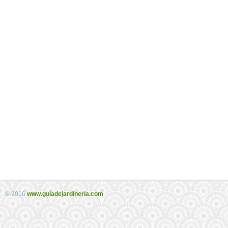
© 2016
www.guiadejardineria.com