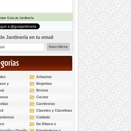
dar Guía de Jardinería
de Jardinería en tu email
egorías
les
Arbustos
eas y
Begonias
odendros
sai
Brezos
bosas
Cactus
elias
Carnívoras
ed
Claveles y Clavelinas
santemos
Cuidado
ivo
De Ribera o
Palustres
ración y Diseño
Enredaderas y