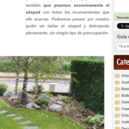
también
que pisemos excesivamente el
césped
con todos los inconvenientes que
Recomen
ello acarrea. Podremos pasear por nuestro
jardín sin dañar el césped y disfrutando
plenamente, sin ningún tipo de preocupación.
Guía 
Cat
Arbo
Azal
Rod
Bon
Bul
Cam
Cep
Cri
Cult
Deco