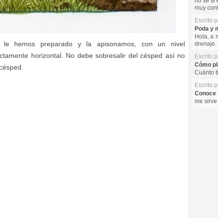
no se si 
muy cont
Escrito 
Poda y m
Hola, a 
e le hemos preparado y la apisonamos, con un nivel
drenaje. 
amente horizontal. No debe sobresalir del césped así no
Escrito 
Cómo pla
acésped.
Cuánto t
Escrito 
Conoce l
me sirve