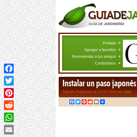
GUÍA DE JARDINERÍA
Portada
Agregar a favoritos
Recomendar a tus amigos
Contáctanos
Facebook
Instalar un paso japonés 
Twitter
Artículo Publicado el 15.04.2014 por
Javi
Facebook
Twitter
Pinterest
Reddit
Email
Compartir
Pinterest
Reddit
WhatsApp