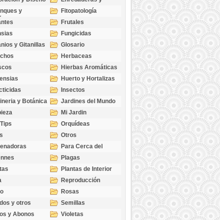
cubresuelos
nques y
Fitopatología
ticas
antes
Frutales
sias
Fungicidas
nios y Gitanillas
Glosario
echos
Herbaceas
scos
Hierbas Aromáticas
ensias
Huerto y Hortalizas
cticidas
Insectos
ineria y Botánica
Jardines del Mundo
ieza
Mi Jardin
 Tips
Orquídeas
s
Otros
genadoras
Para Cerca del
Estanque
ennes
Plagas
tas
Plantas de Interior
a
Reproducción
go
Rosas
dos y otros
Semillas
as
os y Abonos
Violetas