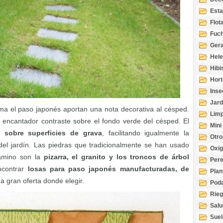
Esta
Acuá
Flot
Fuch
Gera
Hel
Hibi
Hort
Inse
Jard
ma el paso japonés aportan una nota decorativa al césped.
Limp
n encantador contraste sobre el fondo verde del césped. El
Mini
 sobre superficies de grava
, facilitando igualmente la
Otro
del jardín. Las piedras que tradicionalmente se han usado
Oxi
camino son la
pizarra, el granito y los troncos de árbol
Per
ncontrar
losas para paso japonés manufacturadas, de
Plan
na gran oferta donde elegir.
Pod
Rie
Salu
tem
Suel