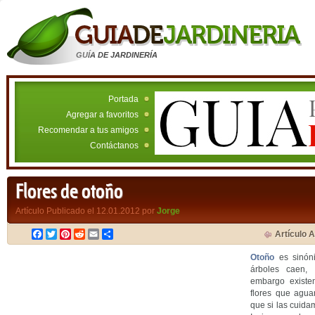
GUÍA DE JARDINERÍA
Portada
Agregar a favoritos
Recomendar a tus amigos
Contáctanos
Flores de otoño
Artículo Publicado el 12.01.2012 por
Jorge
Facebook
Twitter
Pinterest
Reddit
Email
Compartir
Artículo A
Otoño
es sinóni
árboles caen, 
embargo existe
flores que agua
que si las cuida