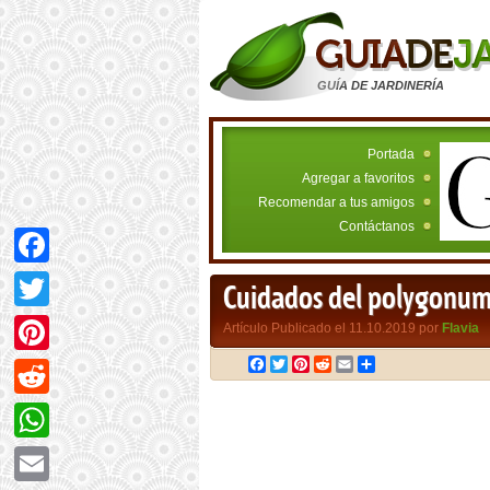
GUÍA DE JARDINERÍA
Portada
Agregar a favoritos
Recomendar a tus amigos
Contáctanos
Facebook
Cuidados del polygonu
Twitter
Artículo Publicado el 11.10.2019 por
Flavia
Facebook
Twitter
Pinterest
Reddit
Email
Compartir
Pinterest
Reddit
WhatsApp