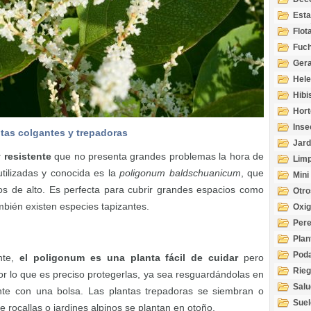
Esta
Acuá
Flot
Fuch
Gera
Hel
Hibi
Hort
Inse
tas colgantes y trepadoras
Jard
 resistente
que no presenta grandes problemas la hora de
Limp
tilizadas y conocida es la
poligonum baldschuanicum
, que
Mini
os de alto. Es perfecta para cubrir grandes espacios como
Otro
bién existen especies tapizantes.
Oxi
Per
Plan
Pod
nte,
el poligonum es una planta fácil de cuidar
pero
Rie
por lo que es preciso protegerlas, ya sea resguardándolas en
Salu
lmente con una bolsa. Las plantas trepadoras se siembran o
tem
Suel
 rocallas o jardines alpinos se plantan en otoño.