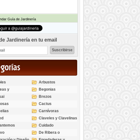
dar Guía de Jardinería
de Jardinería en tu email
egorías
les
Arbustos
eas y
Begonias
odendros
sai
Brezos
bosas
Cactus
elias
Carnívoras
ed
Claveles y Clavelinas
santemos
Cuidado
ivo
De Ribera o
Palustres
ración y Diseño
Enredaderas y