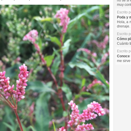
no se si 
muy cont
Escrito 
Poda y m
Hola, a 
drenaje. 
Escrito 
Cómo pla
Cuánto t
Escrito 
Conoce l
me sirve