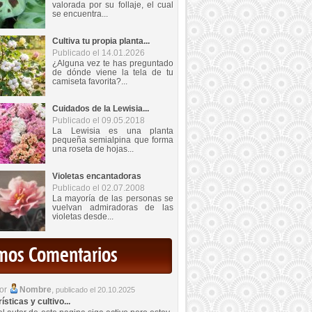
valorada por su follaje, el cual
se encuentra...
Cultiva tu propia planta...
Publicado el 14.01.2026
¿Alguna vez te has preguntado
de dónde viene la tela de tu
camiseta favorita?...
Cuidados de la Lewisia...
Publicado el 09.05.2018
La Lewisia es una planta
pequeña semialpina que forma
una roseta de hojas...
Violetas encantadoras
Publicado el 02.07.2008
La mayoría de las personas se
vuelvan admiradoras de las
violetas desde...
imos Comentarios
por
Nombre
,
publicado el 20.10.2025
sticas y cultivo...