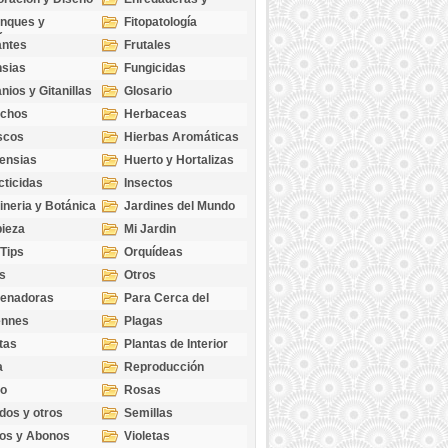
cubresuelos
nques y
Fitopatología
ticas
antes
Frutales
sias
Fungicidas
nios y Gitanillas
Glosario
echos
Herbaceas
scos
Hierbas Aromáticas
ensias
Huerto y Hortalizas
cticidas
Insectos
ineria y Botánica
Jardines del Mundo
ieza
Mi Jardin
 Tips
Orquídeas
s
Otros
genadoras
Para Cerca del
Estanque
ennes
Plagas
tas
Plantas de Interior
a
Reproducción
go
Rosas
dos y otros
Semillas
as
os y Abonos
Violetas