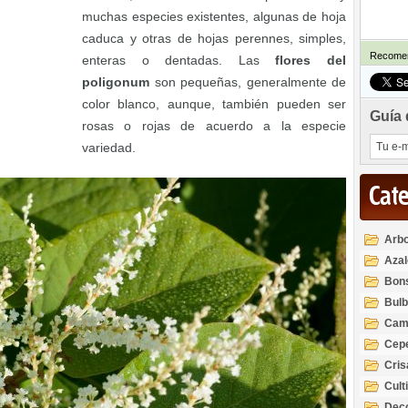
muchas especies existentes, algunas de hoja
caduca y otras de hojas perennes, simples,
Recomen
enteras o dentadas. Las
flores del
poligonum
son pequeñas, generalmente de
color blanco, aunque, también pueden ser
Guía 
rosas o rojas de acuerdo a la especie
variedad.
Cat
Arbo
Azal
Rod
Bon
Bul
Cam
Cep
Cri
Cult
Deco