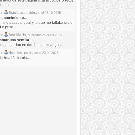
el autor de este pagina siga activo pero estoy
ento de...
por
Estefania
,
publicado el 03.10.2025
antenimiento...
mí me pasaba igual y lo que me fallaba era el
Le puse...
por
Ana María
,
publicado el 24.09.2025
ntar una semilla...
iempo tardan en dar fruto los mangos.
por
Nombre
,
publicado el 23.09.2025
a Acalifa o cola...