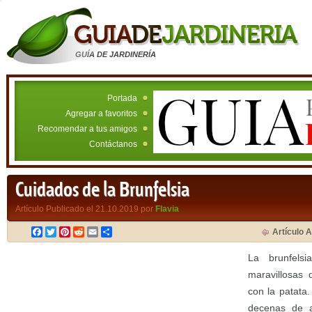
GUÍA DE JARDINERÍA
Portada
Agregar a favoritos
Recomendar a tus amigos
Contáctanos
Cuidados de la Brunfelsia
Artículo Publicado el 21.10.2019 por
Flavia
Facebook
Twitter
Pinterest
Reddit
Email
Compartir
Artículo A
La brunfels
maravillosas 
con la patata
decenas de a