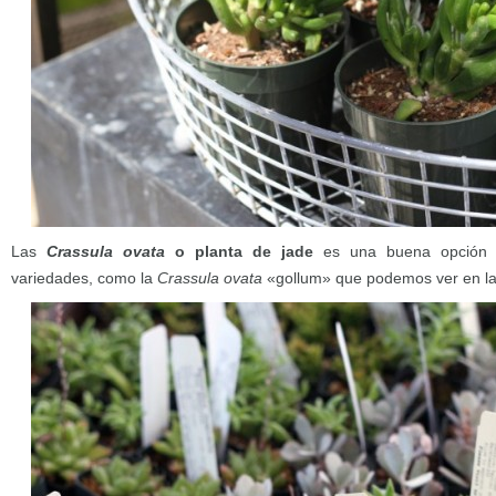
Las
Crassula ovata
o planta de jade
es una buena opción p
variedades, como la
Crassula ovata
«gollum» que podemos ver en la f