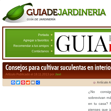
GUÍA DE JARDINERÍA
Portada
Agregar a favoritos
Recomendar a tus amigos
Contáctanos
Consejos para cultivar suculentas en interio
Artículo Publicado el 18.11.2013 por
Javi
Facebook
Twitter
Pinterest
Reddit
Email
Compartir
Artículo A
¿No consig
sobrevivan má
en tu casa? N
pienses que j