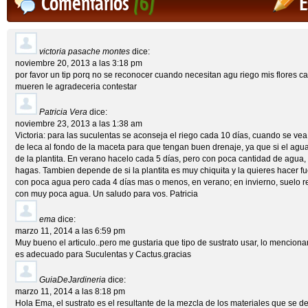
Comentarios
(6)
E
victoria pasache montes
dice:
noviembre 20, 2013 a las 3:18 pm
por favor un tip porq no se reconocer cuando necesitan agu riego mis flores c
mueren le agradeceria contestar
Patricia Vera
dice:
noviembre 23, 2013 a las 1:38 am
Victoria: para las suculentas se aconseja el riego cada 10 días, cuando se vea s
de leca al fondo de la maceta para que tengan buen drenaje, ya que si el agua
de la plantita. En verano hacelo cada 5 días, pero con poca cantidad de agua,
hagas. Tambien depende de si la plantita es muy chiquita y la quieres hacer fu
con poca agua pero cada 4 días mas o menos, en verano; en invierno, suelo 
con muy poca agua. Un saludo para vos. Patricia
ema
dice:
marzo 11, 2014 a las 6:59 pm
Muy bueno el articulo..pero me gustaria que tipo de sustrato usar, lo menciona
es adecuado para Suculentas y Cactus.gracias
GuiaDeJardineria
dice:
marzo 11, 2014 a las 8:18 pm
Hola Ema, el sustrato es el resultante de la mezcla de los materiales que se deta