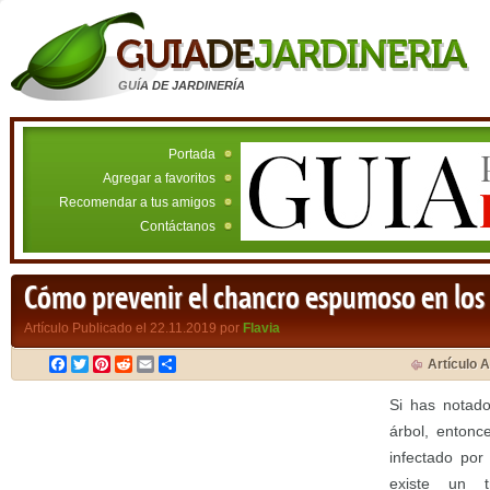
GUÍA DE JARDINERÍA
Portada
Agregar a favoritos
Recomendar a tus amigos
Contáctanos
Cómo prevenir el chancro espumoso en los
Artículo Publicado el 22.11.2019 por
Flavia
Facebook
Twitter
Pinterest
Reddit
Email
Compartir
Artículo A
Si has notado
árbol, entonc
infectado por
existe un t