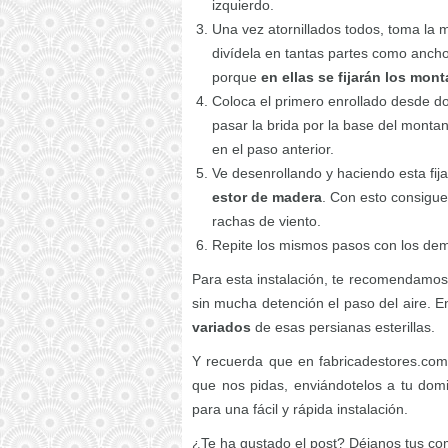
izquierdo.
Una vez atornillados todos, toma la m
divídela en tantas partes como anch
porque
en ellas se fijarán los mon
Coloca el primero enrollado desde dond
pasar la brida por la base del mont
en el paso anterior.
Ve desenrollando y haciendo esta fij
estor de madera
. Con esto consigue
rachas de viento.
Repite los mismos pasos con los demá
Para esta instalación, te recomendamos 
sin mucha detención el paso del aire. E
variados
de esas persianas esterillas.
Y recuerda que en fabricadestores.com
que nos pidas, enviándotelos a tu domi
para una fácil y rápida instalación.
¿Te ha gustado el post? Déjanos tus co