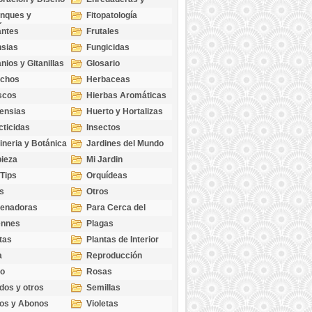
cubresuelos
nques y
Fitopatología
ticas
antes
Frutales
sias
Fungicidas
nios y Gitanillas
Glosario
echos
Herbaceas
scos
Hierbas Aromáticas
ensias
Huerto y Hortalizas
cticidas
Insectos
ineria y Botánica
Jardines del Mundo
ieza
Mi Jardin
 Tips
Orquídeas
s
Otros
genadoras
Para Cerca del
Estanque
ennes
Plagas
tas
Plantas de Interior
a
Reproducción
go
Rosas
dos y otros
Semillas
as
os y Abonos
Violetas