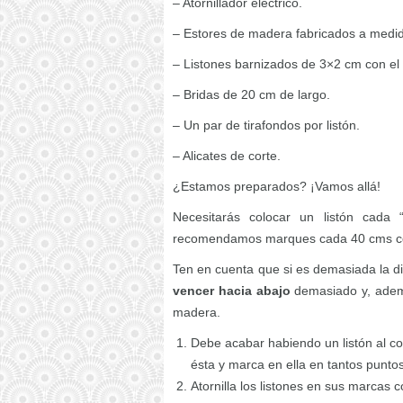
– Atornillador eléctrico.
– Estores de madera fabricados a medi
– Listones barnizados de 3×2 cm con el 
– Bridas de 20 cm de largo.
– Un par de tirafondos por listón.
– Alicates de corte.
¿Estamos preparados? ¡Vamos allá!
Necesitarás colocar un listón cad
recomendamos marques cada 40 cms co
Ten en cuenta que si es demasiada la di
vencer hacia abajo
demasiado y, ademá
madera.
Debe acabar habiendo un listón al comi
ésta y marca en ella en tantos punto
Atornilla los listones en sus marcas 