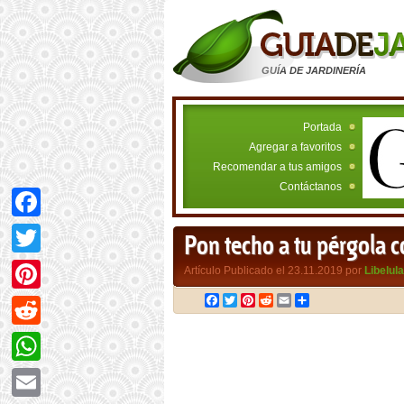
GUÍA DE JARDINERÍA
Portada
Agregar a favoritos
Recomendar a tus amigos
Contáctanos
Facebook
Pon techo a tu pérgola 
Twitter
Artículo Publicado el 23.11.2019 por
Libelula
Facebook
Twitter
Pinterest
Reddit
Email
Compartir
Pinterest
Reddit
WhatsApp