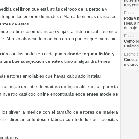
no se si 
muy cont
edida del listón que está atrás del todo de la pérgola y
Escrito 
o tengan los estores de madera. Marca bien esas divisiones
Poda y m
Hola, a 
tantes
de éstos.
drenaje. 
e partirá desenrollándose y fíjalo al listón inicial haciendo
Escrito 
ante. Abraza abarcando a ambos en los puntos que marcaste
Cómo pla
Cuánto t
ación con las bridas en cada punto
donde toquen listón y
Escrito 
Conoce l
s una buena sujección de éste último si algún día tienes
me sirve
s estores enrollables que hayas calculado instalar
que elijas un estor de madera de tejido abierto que permita
n nuestro catálogo online encontrarás
excelentes modelos
 los sirven a medida con el tamaño de estores de madera
cilio directamente desde fábrica con todo lo que necesitas
mentarios