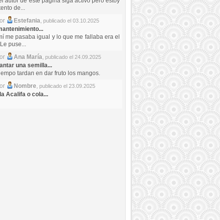
el autor de este pagina siga activo pero estoy
ento de...
por
Estefania
,
publicado el 03.10.2025
antenimiento...
mí me pasaba igual y lo que me fallaba era el
Le puse...
por
Ana María
,
publicado el 24.09.2025
ntar una semilla...
iempo tardan en dar fruto los mangos.
por
Nombre
,
publicado el 23.09.2025
a Acalifa o cola...