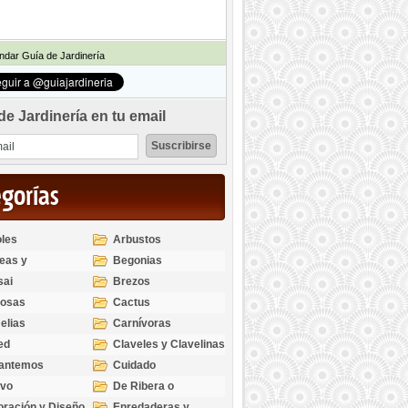
dar Guía de Jardinería
de Jardinería en tu email
egorías
les
Arbustos
eas y
Begonias
odendros
sai
Brezos
bosas
Cactus
elias
Carnívoras
ed
Claveles y Clavelinas
santemos
Cuidado
ivo
De Ribera o
Palustres
ración y Diseño
Enredaderas y