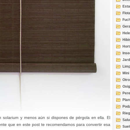
Esta
Acuá
Flot
Fuch
Gera
Hel
Hibi
Hort
Inse
Jard
Limp
Mini
Otro
Oxi
Per
Plan
Pod
Rie
n solarium y menos aún si dispones de pérgola en ella. El
Salu
ente que en este post te recomendamos para convertir esa
tem
Suel