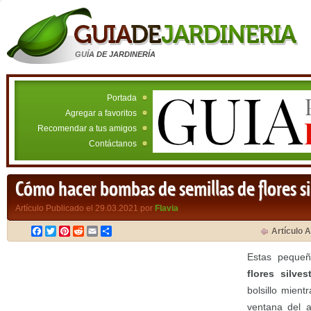
GUÍA DE JARDINERÍA
Portada
Agregar a favoritos
Recomendar a tus amigos
Contáctanos
Cómo hacer bombas de semillas de flores si
Artículo Publicado el 29.03.2021 por
Flavia
Facebook
Twitter
Pinterest
Reddit
Email
Compartir
Artículo A
Estas peque
flores silves
bolsillo mien
ventana del a