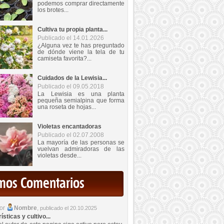
podemos comprar directamente
los brotes...
Cultiva tu propia planta...
Publicado el 14.01.2026
¿Alguna vez te has preguntado
de dónde viene la tela de tu
camiseta favorita?...
Cuidados de la Lewisia...
Publicado el 09.05.2018
La Lewisia es una planta
pequeña semialpina que forma
una roseta de hojas...
Violetas encantadoras
Publicado el 02.07.2008
La mayoría de las personas se
vuelvan admiradoras de las
violetas desde...
imos Comentarios
por
Nombre
,
publicado el 20.10.2025
sticas y cultivo...