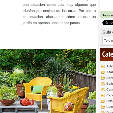
una situación como esta, hay algunas que
triunfan por encima de las otras. Por ello, a
Recomen
continuación, abordamos cómo decorar un
jardín en apenas unos pocos pasos.
Guía 
Cat
Arbo
Azal
Rod
Bon
Bul
Cam
Cep
Cri
Cult
Deco