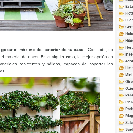
Esta
Acuá
Flot
Fuch
Gera
Hel
Hibi
Hort
gozar al máximo del exterior de tu casa
. Con todo, es
Inse
l material de estos. En cualquier caso, la mejor opción es
Jard
teriales resistentes y sólidos, capaces de soportar las
Limp
os.
Mini
Otro
Oxi
Per
Plan
Pod
Rie
Salu
tem
Suel