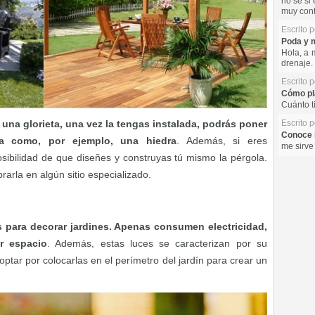
no se si 
muy cont
Escrito 
Poda y m
Hola, a 
drenaje. 
Escrito 
Cómo pla
Cuánto t
 una glorieta, una vez la tengas instalada, podrás poner
Escrito 
Conoce l
ra como, por ejemplo, una hiedra
. Además, si eres
me sirve
sibilidad de que diseñes y construyas tú mismo la pérgola.
arla en algún sitio especializado.
s para decorar jardines. Apenas consumen electricidad,
r espacio
. Además, estas luces se caracterizan por su
optar por colocarlas en el perímetro del jardín para crear un