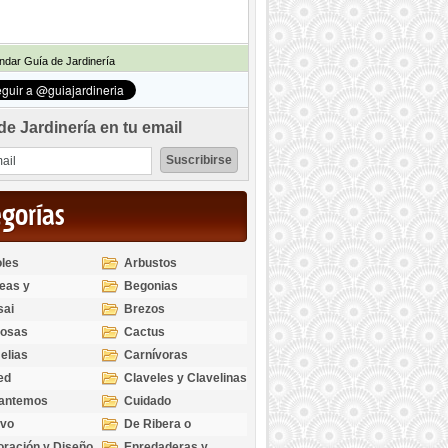
dar Guía de Jardinería
de Jardinería en tu email
egorías
les
Arbustos
eas y
Begonias
odendros
sai
Brezos
bosas
Cactus
elias
Carnívoras
ed
Claveles y Clavelinas
santemos
Cuidado
ivo
De Ribera o
Palustres
ración y Diseño
Enredaderas y