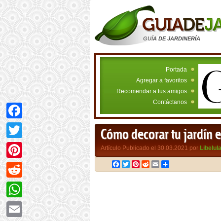
GUÍA DE JARDINERÍA
Portada
Agregar a favoritos
Recomendar a tus amigos
Contáctanos
Facebook
Cómo decorar tu jardín e
Twitter
Artículo Publicado el 30.03.2021 por
Libelul
Facebook
Twitter
Pinterest
Reddit
Email
Compartir
Pinterest
Reddit
WhatsApp