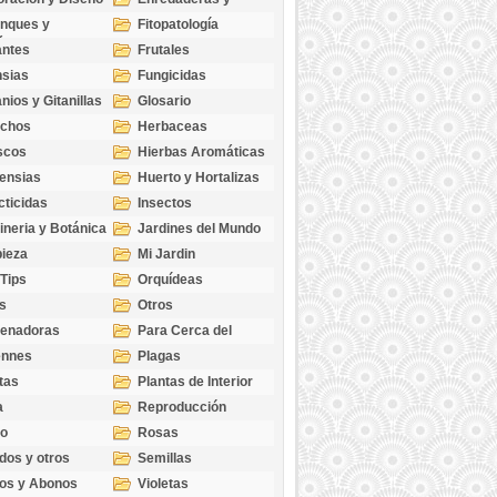
cubresuelos
nques y
Fitopatología
ticas
antes
Frutales
sias
Fungicidas
nios y Gitanillas
Glosario
echos
Herbaceas
scos
Hierbas Aromáticas
ensias
Huerto y Hortalizas
cticidas
Insectos
ineria y Botánica
Jardines del Mundo
ieza
Mi Jardin
 Tips
Orquídeas
s
Otros
genadoras
Para Cerca del
Estanque
ennes
Plagas
tas
Plantas de Interior
a
Reproducción
go
Rosas
dos y otros
Semillas
as
os y Abonos
Violetas