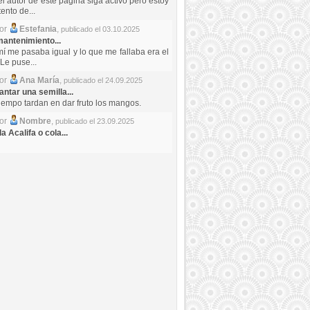
el autor de este pagina siga activo pero estoy
ento de...
por
Estefania
,
publicado el 03.10.2025
antenimiento...
mí me pasaba igual y lo que me fallaba era el
Le puse...
por
Ana María
,
publicado el 24.09.2025
ntar una semilla...
iempo tardan en dar fruto los mangos.
por
Nombre
,
publicado el 23.09.2025
a Acalifa o cola...