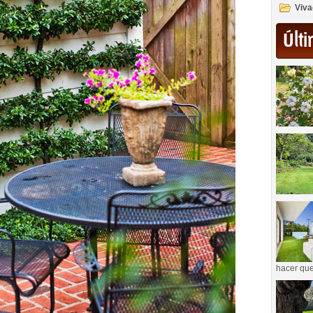
Viva
Últi
hacer que