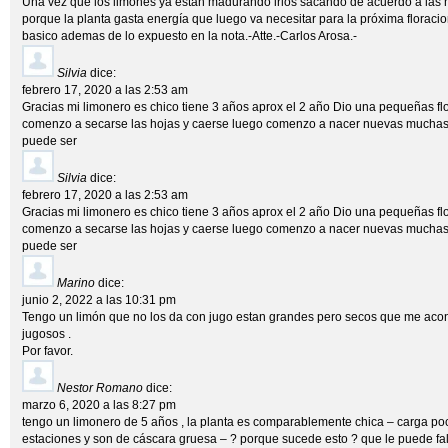
Una vez que los limones ya estan madurando irlos sacando de acuerdo a las n
porque la planta gasta energía que luego va necesitar para la próxima floracio
basico ademas de lo expuesto en la nota.-Atte.-Carlos Arosa.-
Silvia
dice:
febrero 17, 2020 a las 2:53 am
Gracias mi limonero es chico tiene 3 años aprox el 2 año Dio una pequeñas fl
comenzo a secarse las hojas y caerse luego comenzo a nacer nuevas muchas p
puede ser
Silvia
dice:
febrero 17, 2020 a las 2:53 am
Gracias mi limonero es chico tiene 3 años aprox el 2 año Dio una pequeñas fl
comenzo a secarse las hojas y caerse luego comenzo a nacer nuevas muchas p
puede ser
Marino
dice:
junio 2, 2022 a las 10:31 pm
Tengo un limón que no los da con jugo estan grandes pero secos que me acon
jugosos .
Por favor.
Nestor Romano
dice:
marzo 6, 2020 a las 8:27 pm
tengo un limonero de 5 años , la planta es comparablemente chica – carga po
estaciones y son de cáscara gruesa – ? porque sucede esto ? que le puede fal