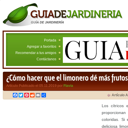
GUÍA DE JARDINERÍA
Portada
Agregar a favoritos
Recomendar a tus amigos
Contáctanos
¿Cómo hacer que el limonero dé más frutos
Artículo Publicado el 05.11.2019 por
Flavia
Facebook
Twitter
Pinterest
Reddit
Email
Compartir
Artículo A
Los cítricos
proporciona
coloridas. Si
deliciosa lim