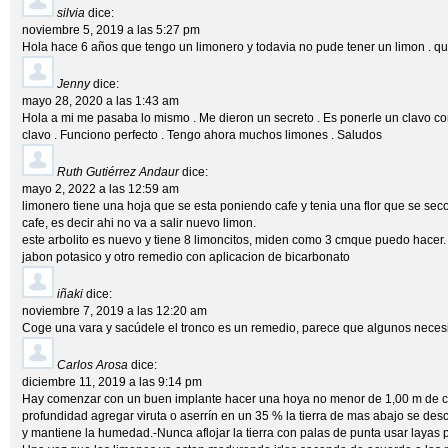
silvia
dice:
noviembre 5, 2019 a las 5:27 pm
Hola hace 6 años que tengo un limonero y todavia no pude tener un limon . qu
Jenny
dice:
mayo 28, 2020 a las 1:43 am
Hola a mi me pasaba lo mismo . Me dieron un secreto . Es ponerle un clavo con 
clavo . Funciono perfecto . Tengo ahora muchos limones . Saludos
Ruth Gutiérrez Andaur
dice:
mayo 2, 2022 a las 12:59 am
limonero tiene una hoja que se esta poniendo cafe y tenia una flor que se sec
cafe, es decir ahi no va a salir nuevo limon.
este arbolito es nuevo y tiene 8 limoncitos, miden como 3 cmque puedo hacer. 
jabon potasico y otro remedio con aplicacion de bicarbonato
iñaki
dice:
noviembre 7, 2019 a las 12:20 am
Coge una vara y sacúdele el tronco es un remedio, parece que algunos necesi
Carlos Arosa
dice:
diciembre 11, 2019 a las 9:14 pm
Hay comenzar con un buen implante hacer una hoya no menor de 1,00 m de ci
profundidad agregar viruta o aserrín en un 35 % la tierra de mas abajo se desca
y mantiene la humedad.-Nunca aflojar la tierra con palas de punta usar layas 