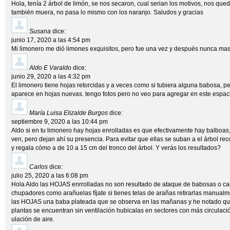
Hola, tenía 2 árbol de limón, se nos secaron, cual serian los motivos, nos que
también muera, no pasa lo mismo con los naranjo. Saludos y gracias
Susana
dice:
junio 17, 2020 a las 4:54 pm
Mi limonero me dió limones exquisitos, pero fue una vez y después nunca mas.
Aldo E Varaldo
dice:
junio 29, 2020 a las 4:32 pm
El limonero tiene hojas retorcidas y a veces como si tubiera alguna babosa, 
aparece en hojas nuevas. tengo fotos pero no veo para agregar en este espac
María Luisa Elizalde Burgos
dice:
septiembre 9, 2020 a las 10:44 pm
Aldo si en tu limonero hay hojas enrolladas es que efectivamente hay balboas
ven, pero dejan ahí su presencia. Para evitar que ellas se suban a el árbol re
y regala cómo a de 10 a 15 cm del tronco del árbol. Y verás los resultados?
Carlos
dice:
julio 25, 2020 a las 6:08 pm
Hola Aldo las HOJAS enrrolladas no son resultado de ataque de babosas o car
chupadores como arañuelas fíjate si tienes telas de arañas retirarlas manual
las HOJAS una baba plateada que se observa en las mañanas y he notado que
plantas se encuentran sin ventilación hubicalas en sectores con más circulació
ulación de aire.