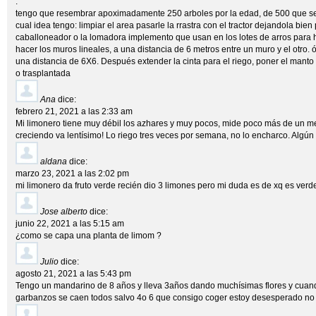
.
tengo que resembrar apoximadamente 250 arboles por la edad, de 500 que 
cual idea tengo: limpiar el area pasarle la rrastra con el tractor dejandola bie
caballoneador o la lomadora implemento que usan en los lotes de arros para h
hacer los muros lineales, a una distancia de 6 metros entre un muro y el otro.
una distancia de 6X6. Después extender la cinta para el riego, poner el manto 
o trasplantada
Ana
dice:
febrero 21, 2021 a las 2:33 am
Mi limonero tiene muy débil los azhares y muy pocos, mide poco más de un met
creciendo va lentísimo! Lo riego tres veces por semana, no lo encharco. Algún 
aldana
dice:
marzo 23, 2021 a las 2:02 pm
mi limonero da fruto verde recién dio 3 limones pero mi duda es de xq es verd
Jose alberto
dice:
junio 22, 2021 a las 5:15 am
¿como se capa una planta de limom ?
Julio
dice:
agosto 21, 2021 a las 5:43 pm
Tengo un mandarino de 8 años y lleva 3años dando muchísimas flores y cuando
garbanzos se caen todos salvo 4o 6 que consigo coger estoy desesperado no