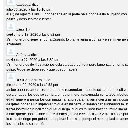
enriqueta
dice:
julio 30, 2020 a las 10:10 pm
el (1) de agosto a las 18 hor pegarle en la parte baja donde esta el injerto c
paliza y despues me cuentan
Mirta
dice:
septiembre 18, 2020 a las 6:52 pm
Mí limonero no tiene ninguna.Cuando lo plante tenía algunas y en el invierno
azahares.
Anónimo
dice:
noviembre 27, 2020 a las 7:35 pm
Mi limonero es de 4 estaciones está cargado de fruta pero lamentablemente 
pulpa. A que se debe eso y que puedo hacer?
JORGE GARCIA.
dice:
diciembre 22, 2020 a las 8:53 pm
amigo buenas tardes, espero que me respondan la inquietud, tengo un cultivo
escalonados, los que se sembraron de primero aproximadamente 250 arboles 
edad, quiero arrancarlos con maquinaria, preparar la tierra con una rastra cosa
después ponerle un implemento que en mi tierra lo llaman caballoneador lo util
trazar los muros y facilitar o guiar el riego. cual es mi idea trazar el muro line
a otro quede una distancia de 6 metros ( o sea 6X6 LARGO X ANCHO). despu
la cinta de riego por goteo, que opinan Uds. si le pongo el manto plástico antes
les agradezco su opinión