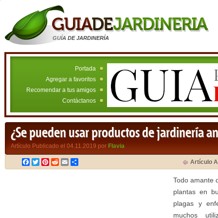
GUÍA DE JARDINERÍA
Portada
Agregar a favoritos
Recomendar a tus amigos
Contáctanos
¿Se pueden usar productos de jardinería a
Artículo Publicado el 04.11.2019 por
Flavia
Facebook
Twitter
Pinterest
Reddit
Email
Compartir
Artículo A
Todo amante de
plantas en bu
plagas y enf
muchos util