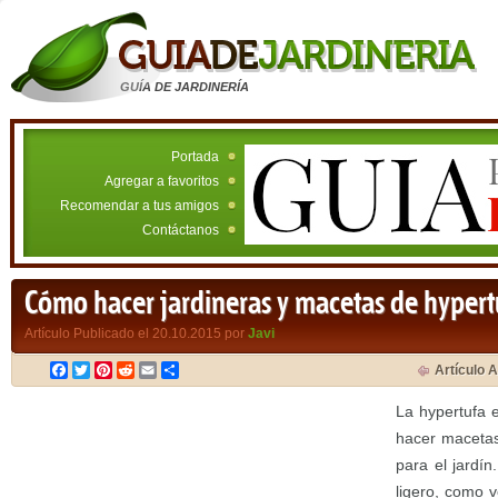
GUÍA DE JARDINERÍA
Portada
Agregar a favoritos
Recomendar a tus amigos
Contáctanos
Cómo hacer jardineras y macetas de hypert
Artículo Publicado el 20.10.2015 por
Javi
Facebook
Twitter
Pinterest
Reddit
Email
Compartir
Artículo A
La hypertufa 
hacer macetas
para el jardín
ligero, como v