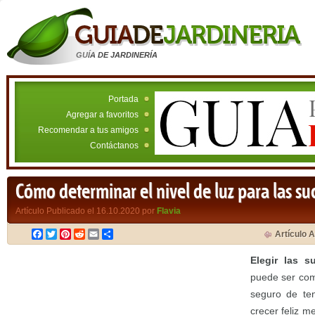
GUÍA DE JARDINERÍA
Portada
Agregar a favoritos
Recomendar a tus amigos
Contáctanos
Cómo determinar el nivel de luz para las su
Artículo Publicado el 16.10.2020 por
Flavia
Facebook
Twitter
Pinterest
Reddit
Email
Compartir
Artículo A
Elegir las s
puede ser com
seguro de te
crecer feliz me