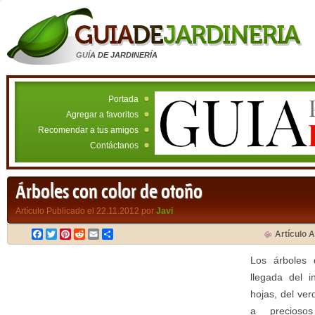
GUÍA DE JARDINERÍA
Portada
Agregar a favoritos
Recomendar a tus amigos
Contáctanos
Árboles con color de otoño
Artículo Publicado el 22.11.2012 por
Javi
Facebook
Twitter
Pinterest
Reddit
Email
Compartir
Artículo A
Los árboles 
llegada del i
hojas, del ver
a preciosos