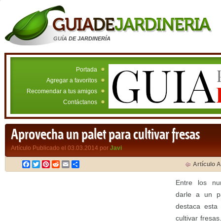
GUÍA DE JARDINERÍA
Portada
Agregar a favoritos
Recomendar a tus amigos
Contáctanos
Aprovecha un palet para cultivar fresas
Artículo Publicado el 03.03.2014 por
Javi
Facebook
Twitter
Pinterest
Reddit
Email
Compartir
Artículo A
Entre los n
darle a un pa
destaca esta 
cultivar fresa