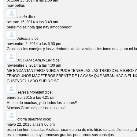
octubre 15, 2014 a las 2:56 am
muy bellas
maria
dice:
octubre 15, 2014 a las 3:49 am
bellisimo se nota que hay amooooooor
Adriana
dice:
noviembre 2, 2014 a las 6:53 pm
Grasias x los conejos y las variedades de las azaleas, les tome nota para mi fut
MIRYAM LANDREIN
dice:
noviembre 3, 2014 a las 4:00 am
ME ENCANTAN PERO NUNCA PUDE TENERLAS LAS TRIGO DEL VIBERO Y
TENGO UNOS MACETEROS FRENTE DE LA CASA QUE MIRAN HACIA EL N
GUSTA DEL LADO SUR NO SE
Teresa Moretti!!!
dice:
enero 25, 2015 a las 4:21 pm
He tenido muchas, y de todos los colores!!
Muchas Gracias!! por los consejos!!
gloria guerrero
dice:
mayo 22, 2015 a las 9:06 pm
estan tan hermosas las Azaleas, cuando una de mis hijas se caso, llene el jardi
esta temporada, muy hermosas gracias por darnos sus consejos.