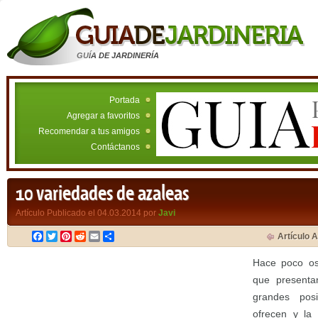
GUÍA DE JARDINERÍA
Portada
Agregar a favoritos
Recomendar a tus amigos
Contáctanos
10 variedades de azaleas
Artículo Publicado el 04.03.2014 por
Javi
Facebook
Twitter
Pinterest
Reddit
Email
Compartir
Artículo A
Hace poco os
que presentan
grandes pos
ofrecen y la