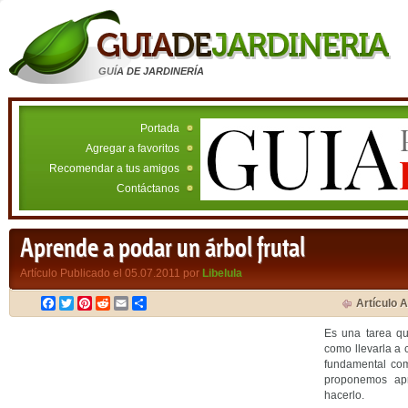
GUÍA DE JARDINERÍA
Portada
Agregar a favoritos
Recomendar a tus amigos
Contáctanos
Aprende a podar un árbol frutal
Artículo Publicado el 05.07.2011 por
Libelula
Facebook
Twitter
Pinterest
Reddit
Email
Compartir
Artículo A
Es una tarea q
como llevarla a
fundamental com
proponemos ap
hacerlo.