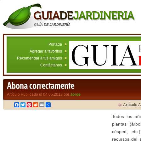
GUÍA DE JARDINERÍA
Portada
Agregar a favoritos
Recomendar a tus amigos
Contáctanos
Abona correctamente
Artículo Publicado el 04.05.2012 por
Jorge
Facebook
Twitter
Pinterest
Reddit
Email
Compartir
Artículo A
Todos los añ
plantas (árbo
césped, etc.
recursos del 