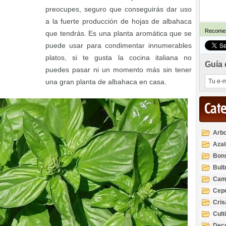
preocupes, seguro que conseguirás dar uso
a la fuerte producción de hojas de albahaca
Recomen
que tendrás. Es una planta aromática que se
puede usar para condimentar innumerables
platos, si te gusta la cocina italiana no
Guía 
puedes pasar ni un momento más sin tener
una gran planta de albahaca en casa.
Cat
Arbo
Azal
Rod
Bon
Bul
Cam
Cep
Cri
Cult
Deco