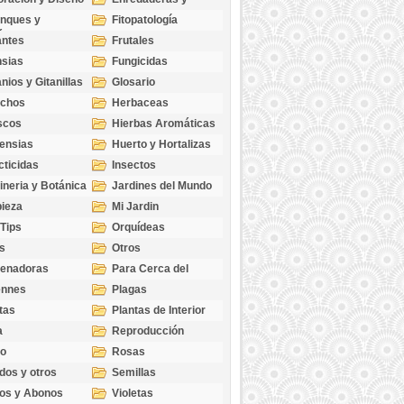
cubresuelos
nques y
Fitopatología
ticas
antes
Frutales
sias
Fungicidas
nios y Gitanillas
Glosario
echos
Herbaceas
scos
Hierbas Aromáticas
ensias
Huerto y Hortalizas
cticidas
Insectos
ineria y Botánica
Jardines del Mundo
ieza
Mi Jardin
 Tips
Orquídeas
s
Otros
genadoras
Para Cerca del
Estanque
ennes
Plagas
tas
Plantas de Interior
a
Reproducción
go
Rosas
dos y otros
Semillas
as
os y Abonos
Violetas