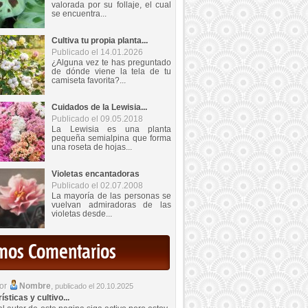
valorada por su follaje, el cual
se encuentra...
Cultiva tu propia planta...
Publicado el 14.01.2026
¿Alguna vez te has preguntado
de dónde viene la tela de tu
camiseta favorita?...
Cuidados de la Lewisia...
Publicado el 09.05.2018
La Lewisia es una planta
pequeña semialpina que forma
una roseta de hojas...
Violetas encantadoras
Publicado el 02.07.2008
La mayoría de las personas se
vuelvan admiradoras de las
violetas desde...
imos Comentarios
por
Nombre
,
publicado el 20.10.2025
sticas y cultivo...