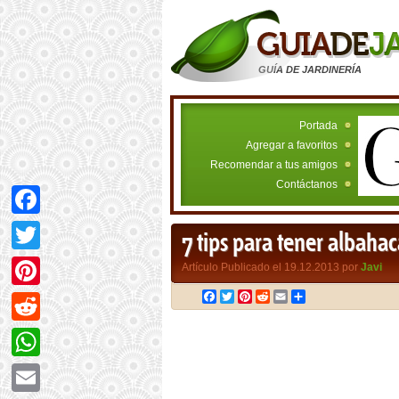
GUÍA DE JARDINERÍA
Portada
Agregar a favoritos
Recomendar a tus amigos
Contáctanos
Facebook
7 tips para tener albaha
Twitter
Artículo Publicado el 19.12.2013 por
Javi
Facebook
Twitter
Pinterest
Reddit
Email
Compartir
Pinterest
Reddit
WhatsApp