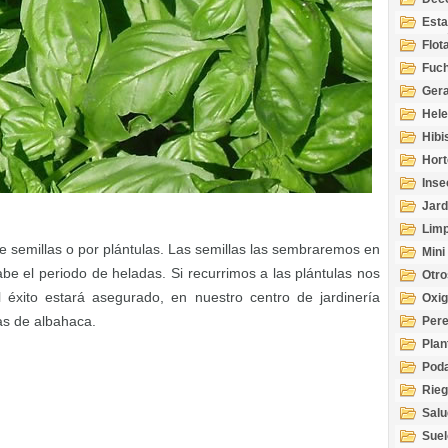
Esta
Acuá
Flot
Fuch
Gera
Hel
Hibi
Hort
Inse
Jard
Limp
 semillas o por plántulas. Las semillas las sembraremos en
Mini
e el periodo de heladas. Si recurrimos a las plántulas nos
Otro
éxito estará asegurado, en nuestro centro de jardinería
Oxi
as de albahaca.
Per
Plan
Pod
Rie
Salu
tem
Suel