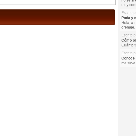
no se si 
muy cont
Escrito 
Poda y m
Hola, a 
drenaje. 
Escrito 
Cómo pla
Cuánto t
Escrito 
Conoce l
me sirve