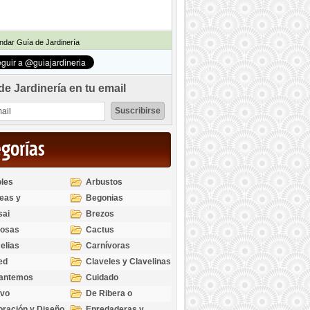
dar Guía de Jardinería
de Jardinería en tu email
egorías
les
Arbustos
eas y
Begonias
odendros
sai
Brezos
bosas
Cactus
elias
Carnívoras
ed
Claveles y Clavelinas
santemos
Cuidado
ivo
De Ribera o
Palustres
ración y Diseño
Enredaderas y