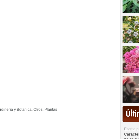
rdineria y Botánica
,
Otros
,
Plantas
Últ
Escrito 
Caracterí