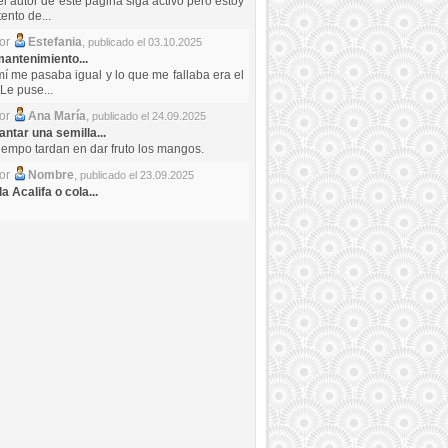
el autor de este pagina siga activo pero estoy
ento de...
por
Estefania
,
publicado el 03.10.2025
antenimiento...
mí me pasaba igual y lo que me fallaba era el
Le puse...
por
Ana María
,
publicado el 24.09.2025
ntar una semilla...
iempo tardan en dar fruto los mangos.
por
Nombre
,
publicado el 23.09.2025
a Acalifa o cola...